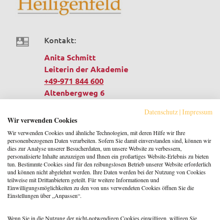
Kontakt:
Anita Schmitt
Leiterin der Akademie
+49-971 844 600
Altenbergweg 6
97688 Bad Kissingen
Datenschutz
|
Impressum
Deutschland
Wir verwenden Cookies
Wir verwenden Cookies und ähnliche Technologien, mit deren Hilfe wir Ihre
personenbezogenen Daten verarbeiten. Sofern Sie damit einverstanden sind, können wir
E-Mail:
dies zur Analyse unserer Besucherdaten, um unsere Website zu verbessern,
personalisierte Inhalte anzuzeigen und Ihnen ein großartiges Website-Erlebnis zu bieten
Anita.Schmitt@akademie-heiligenfeld.de
tun. Bestimmte Cookies sind für den reibungslosen Betrieb unserer Website erforderlich
und können nicht abgelehnt werden. Ihre Daten werden bei der Nutzung von Cookies
teilweise mit Drittanbietern geteilt. Für weitere Informationen und
Einwilligungsmöglichkeiten zu den von uns verwendeten Cookies öffnen Sie die
Website:
Einstellungen über „Anpassen“.
www.akademie-heiligenfeld.de/
Wenn Sie in die Nutzung der nicht-notwendigen Cookies einwilligen, willigen Sie