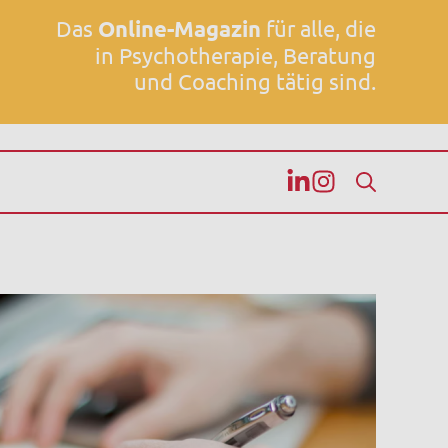
Das
Online-Magazin
für alle, die
in Psychotherapie, Beratung
und Coaching tätig sind.