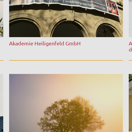
Akademie Heiligenfeld GmbH
A
d