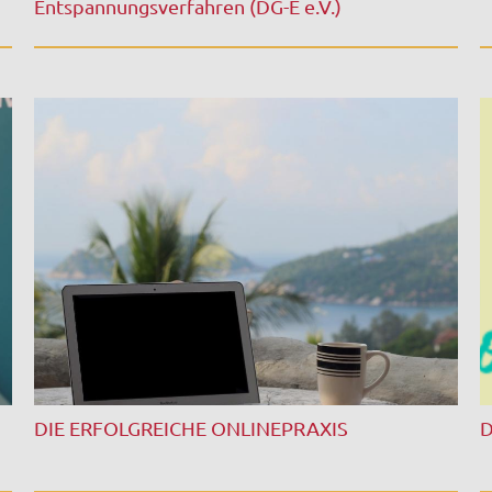
Entspannungsverfahren (DG-E e.V.)
DIE ERFOLGREICHE ONLINEPRAXIS
D