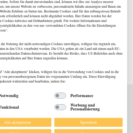
beiten. Sofern Sie damit einverstanden sind, können wir dies zur Analyse unserer
en, um unsere Website zu verbessern, personalisierte Inhalte anzuzeigen und Ihnen ein
 Website-Erlebnis zu bieten tun. Bestimmte Cookies sind für den reibungslosen Betrieb
site erforderlich und können nicht abgelehnt werden. Ihre Daten werden bei der
 Cookies teilweise mit Drittanbietern geteilt. Für weitere Informationen und
gsmöglichkeiten zu den von uns verwendeten Cookies öffnen Sie die Einstellungen
ssen“.
 die Nutzung der nicht-notwendigen Cookies einwilligen, willigen Sie zugleich ein,
aten in den USA verarbeitet werden. Die USA gelten als ein Land mit einem nach EU-
nzureichenden Datenschutzniveau. Es besteht das Risiko, dass US-Behörden auch ohne
zmöglichkeiten auf Ihre Daten zugreifen können.
f "Alle akzeptieren" klicken, willigen Sie in die Verwendung von Cookies und in die
g von personenbezogenen Daten im vorgenannten Umfang ein. Diese Einwilligung
jederzeit widerrufen und bearbeiten, indem Sie:
Notwendig
Performance
Werbung und
Funktional
Personalisierung
ewsletter
Alle akzeptieren
Speichern
DATENSCHUTZ
IMPRESSUM
AGB