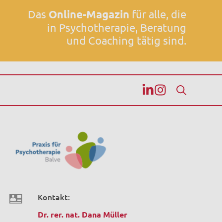
Das
Online-Magazin
für alle, die
in Psychotherapie, Beratung
und Coaching tätig sind.
Kontakt:
Dr. rer. nat. Dana Müller