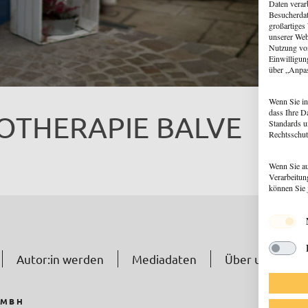
Daten verar
Besucherdat
großartiges
unserer Web
Nutzung von
Einwilligun
über „Anpa
Wenn Sie in
dass Ihre D
OTHERAPIE BALVE
Standards u
Rechtsschut
Wenn Sie au
Verarbeitun
können Sie 
Autor:in werden
Mediadaten
Über uns
N
GMBH