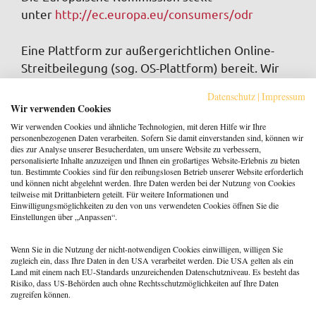
unter
http://ec.europa.eu/consumers/odr
Eine Plattform zur außergerichtlichen Online-
Streitbeilegung (sog. OS-Plattform) bereit. Wir
sind zur Teilnahme an einem
Datenschutz
|
Impressum
Streitbeilegungsverfahren vor einer
Wir verwenden Cookies
Verbraucherschlichtungsstelle weder bereit
Wir verwenden Cookies und ähnliche Technologien, mit deren Hilfe wir Ihre
noch verpflichtet.
personenbezogenen Daten verarbeiten. Sofern Sie damit einverstanden sind, können wir
dies zur Analyse unserer Besucherdaten, um unsere Website zu verbessern,
personalisierte Inhalte anzuzeigen und Ihnen ein großartiges Website-Erlebnis zu bieten
tun. Bestimmte Cookies sind für den reibungslosen Betrieb unserer Website erforderlich
Auf dieser Seite sind Links zu anderen Seiten im
und können nicht abgelehnt werden. Ihre Daten werden bei der Nutzung von Cookies
Internet eingefügt. Trotz sorgfältiger inhaltlicher
teilweise mit Drittanbietern geteilt. Für weitere Informationen und
Einwilligungsmöglichkeiten zu den von uns verwendeten Cookies öffnen Sie die
Kontrolle übernehmen wir keine Haftung für die
Einstellungen über „Anpassen“.
Inhalte externer Links. Für den Inhalt der
verlinkten Seiten sind ausschließlich deren
Wenn Sie in die Nutzung der nicht-notwendigen Cookies einwilligen, willigen Sie
Betreiber verantwortlich.
zugleich ein, dass Ihre Daten in den USA verarbeitet werden. Die USA gelten als ein
Land mit einem nach EU-Standards unzureichenden Datenschutzniveau. Es besteht das
Risiko, dass US-Behörden auch ohne Rechtsschutzmöglichkeiten auf Ihre Daten
zugreifen können.