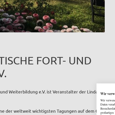
ISCHE FORT- UND
V.
und Weiterbildung e.V. ist Veranstalter der Lindauer
Wir verw
Wir verwend
Daten verar
Besucherdat
ine der weltweit wichtigsten Tagungen auf dem Gebiet
großartiges