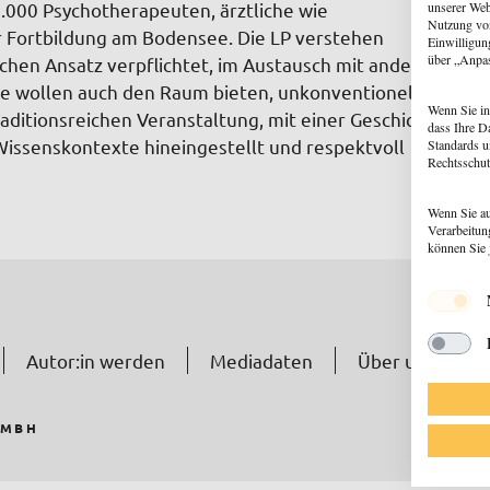
unserer Web
.000 Psychotherapeuten, ärztliche wie
Nutzung von
er Fortbildung am Bodensee. Die LP verstehen
Einwilligun
über „Anpa
hen Ansatz verpflichtet, im Austausch mit anderen
ie wollen auch den Raum bieten, unkonventionelle
Wenn Sie in
aditionsreichen Veranstaltung, mit einer Geschichte
dass Ihre D
 Wissenskontexte hineingestellt und respektvoll
Standards u
Rechtsschut
Wenn Sie au
Verarbeitun
können Sie 
Autor:in werden
Mediadaten
Über uns
N
GMBH