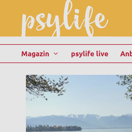
Zum
Inhalt
springen
Magazin
psylife live
Anb