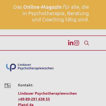
Das
Online-Magazin
für alle, die
in Psychotherapie, Beratung
und Coaching tätig sind.
Kontakt:
Lindauer Psychotherapiewochen
+49-89-291 638 55
Platzl 4a