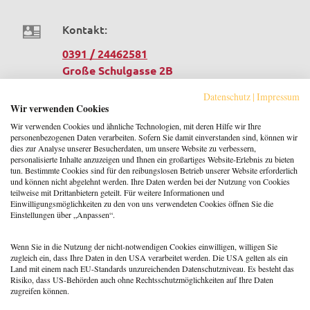
Kontakt:
0391 / 24462581
Große Schulgasse 2B
39116 Magdeburg
Datenschutz
|
Impressum
Deutschland
Wir verwenden Cookies
Wir verwenden Cookies und ähnliche Technologien, mit deren Hilfe wir Ihre
personenbezogenen Daten verarbeiten. Sofern Sie damit einverstanden sind, können wir
E-Mail:
dies zur Analyse unserer Besucherdaten, um unsere Website zu verbessern,
personalisierte Inhalte anzuzeigen und Ihnen ein großartiges Website-Erlebnis zu bieten
geschaeftsstelle@dg-e.de
tun. Bestimmte Cookies sind für den reibungslosen Betrieb unserer Website erforderlich
und können nicht abgelehnt werden. Ihre Daten werden bei der Nutzung von Cookies
teilweise mit Drittanbietern geteilt. Für weitere Informationen und
Einwilligungsmöglichkeiten zu den von uns verwendeten Cookies öffnen Sie die
Website:
Einstellungen über „Anpassen“.
www.dg-e.de/
Wenn Sie in die Nutzung der nicht-notwendigen Cookies einwilligen, willigen Sie
zugleich ein, dass Ihre Daten in den USA verarbeitet werden. Die USA gelten als ein
Land mit einem nach EU-Standards unzureichenden Datenschutzniveau. Es besteht das
Risiko, dass US-Behörden auch ohne Rechtsschutzmöglichkeiten auf Ihre Daten
zugreifen können.