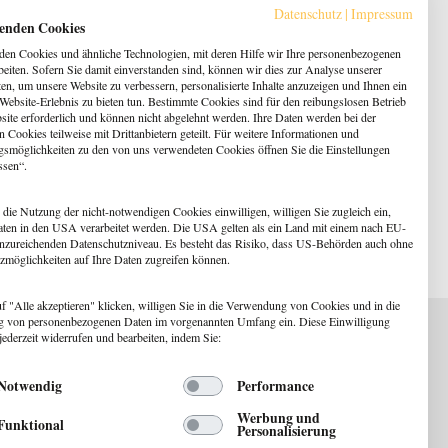
Datenschutz
|
Impressum
enden Cookies
en Cookies und ähnliche Technologien, mit deren Hilfe wir Ihre personenbezogenen
beiten. Sofern Sie damit einverstanden sind, können wir dies zur Analyse unserer
en, um unsere Website zu verbessern, personalisierte Inhalte anzuzeigen und Ihnen ein
 Website-Erlebnis zu bieten tun. Bestimmte Cookies sind für den reibungslosen Betrieb
site erforderlich und können nicht abgelehnt werden. Ihre Daten werden bei der
 Cookies teilweise mit Drittanbietern geteilt. Für weitere Informationen und
gsmöglichkeiten zu den von uns verwendeten Cookies öffnen Sie die Einstellungen
ssen“.
 die Nutzung der nicht-notwendigen Cookies einwilligen, willigen Sie zugleich ein,
aten in den USA verarbeitet werden. Die USA gelten als ein Land mit einem nach EU-
nzureichenden Datenschutzniveau. Es besteht das Risiko, dass US-Behörden auch ohne
zmöglichkeiten auf Ihre Daten zugreifen können.
f "Alle akzeptieren" klicken, willigen Sie in die Verwendung von Cookies und in die
g von personenbezogenen Daten im vorgenannten Umfang ein. Diese Einwilligung
jederzeit widerrufen und bearbeiten, indem Sie:
Notwendig
Performance
ewsletter
Werbung und
Funktional
Personalisierung