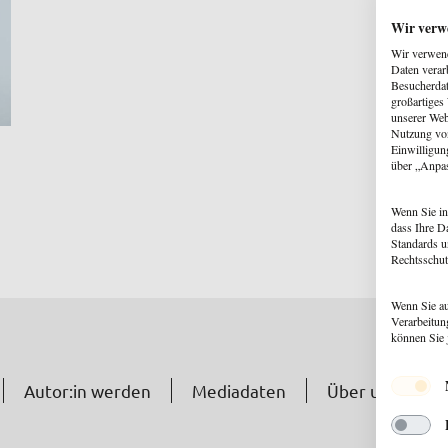
Wir verw
Wir verwend
Daten verar
Besucherdat
großartiges
unserer Web
Nutzung von
Einwilligun
über „Anpa
Wenn Sie in
dass Ihre D
Standards u
Rechtsschut
Wenn Sie au
Verarbeitun
können Sie 
Autor:in werden
Mediadaten
Über uns
N