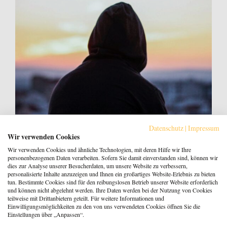
Gendersensible Beratung für Männer –
Datenschutz
|
Impressum
Hilfetelefon
Wir verwenden Cookies
Wir verwenden Cookies und ähnliche Technologien, mit deren Hilfe wir Ihre
18. März 2021
Natalie Falkenberg
personenbezogenen Daten verarbeiten. Sofern Sie damit einverstanden sind, können wir
dies zur Analyse unserer Besucherdaten, um unsere Website zu verbessern,
personalisierte Inhalte anzuzeigen und Ihnen ein großartiges Website-Erlebnis zu bieten
tun. Bestimmte Cookies sind für den reibungslosen Betrieb unserer Website erforderlich
zurück
1
2
3
4
5
6
7
8
vor
und können nicht abgelehnt werden. Ihre Daten werden bei der Nutzung von Cookies
teilweise mit Drittanbietern geteilt. Für weitere Informationen und
Einwilligungsmöglichkeiten zu den von uns verwendeten Cookies öffnen Sie die
Einstellungen über „Anpassen“.