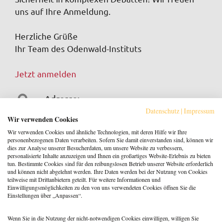
uns auf Ihre Anmeldung.
Herzliche Grüße
Ihr Team des Odenwald-Instituts
Jetzt anmelden
Adresse:
Datenschutz
|
Impressum
Odenwald-Institut, Tromm 25,
Wir verwenden Cookies
69483 Wald-Michelbach
Wir verwenden Cookies und ähnliche Technologien, mit deren Hilfe wir Ihre
personenbezogenen Daten verarbeiten. Sofern Sie damit einverstanden sind, können wir
dies zur Analyse unserer Besucherdaten, um unsere Website zu verbessern,
personalisierte Inhalte anzuzeigen und Ihnen ein großartiges Website-Erlebnis zu bieten
Zeitraum:
tun. Bestimmte Cookies sind für den reibungslosen Betrieb unserer Website erforderlich
und können nicht abgelehnt werden. Ihre Daten werden bei der Nutzung von Cookies
teilweise mit Drittanbietern geteilt. Für weitere Informationen und
26.06.2026 - 27.06.2026
Einwilligungsmöglichkeiten zu den von uns verwendeten Cookies öffnen Sie die
Einstellungen über „Anpassen“.
Wenn Sie in die Nutzung der nicht-notwendigen Cookies einwilligen, willigen Sie
Jetzt anmelden!