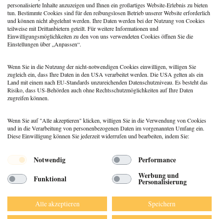
ONLINE
personalisierte Inhalte anzuzeigen und Ihnen ein großartiges Website-Erlebnis zu bieten
tun. Bestimmte Cookies sind für den reibungslosen Betrieb unserer Website erforderlich
und können nicht abgelehnt werden. Ihre Daten werden bei der Nutzung von Cookies
teilweise mit Drittanbietern geteilt. Für weitere Informationen und
Zeitraum:
Einwilligungsmöglichkeiten zu den von uns verwendeten Cookies öffnen Sie die
Einstellungen über „Anpassen“.
15.01.2026 - 29.01.2026
Wenn Sie in die Nutzung der nicht-notwendigen Cookies einwilligen, willigen Sie
zugleich ein, dass Ihre Daten in den USA verarbeitet werden. Die USA gelten als ein
Land mit einem nach EU-Standards unzureichenden Datenschutzniveau. Es besteht das
Risiko, dass US-Behörden auch ohne Rechtsschutzmöglichkeiten auf Ihre Daten
zugreifen können.
Wenn Sie auf "Alle akzeptieren" klicken, willigen Sie in die Verwendung von Cookies
und in die Verarbeitung von personenbezogenen Daten im vorgenannten Umfang ein.
Diese Einwilligung können Sie jederzeit widerrufen und bearbeiten, indem Sie:
Menü
Notwendig
Performance
© 2026 DEUTSCHER PSYCHOLOGEN
Werbung und
Funktional
VERLAG GMBH
Personalisierung
DATENSCHUTZ
IMPRESSUM
Alle akzeptieren
Speichern
AGB