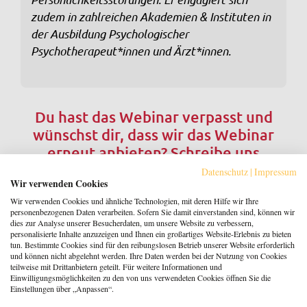
zudem in zahlreichen Akademien & Instituten in
der Ausbildung Psychologischer
Psychotherapeut*innen und Ärzt*innen.
Du hast das Webinar verpasst und
wünschst dir, dass wir das Webinar
erneut anbieten? Schreibe uns
an
info@psylife.de
!
Datenschutz
|
Impressum
Wir verwenden Cookies
Wir verwenden Cookies und ähnliche Technologien, mit deren Hilfe wir Ihre
Adresse:
personenbezogenen Daten verarbeiten. Sofern Sie damit einverstanden sind, können wir
dies zur Analyse unserer Besucherdaten, um unsere Website zu verbessern,
ONLINE
personalisierte Inhalte anzuzeigen und Ihnen ein großartiges Website-Erlebnis zu bieten
tun. Bestimmte Cookies sind für den reibungslosen Betrieb unserer Website erforderlich
und können nicht abgelehnt werden. Ihre Daten werden bei der Nutzung von Cookies
teilweise mit Drittanbietern geteilt. Für weitere Informationen und
Zeitraum:
Einwilligungsmöglichkeiten zu den von uns verwendeten Cookies öffnen Sie die
Einstellungen über „Anpassen“.
28.10.2025