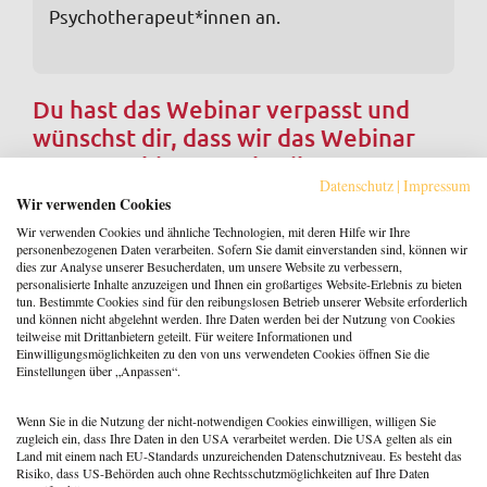
Psychotherapeut*innen an.
Du hast das Webinar verpasst und
wünschst dir, dass wir das Webinar
erneut anbieten? Schreibe uns
Datenschutz
|
Impressum
an
info@psylife.de
!
Wir verwenden Cookies
Wir verwenden Cookies und ähnliche Technologien, mit deren Hilfe wir Ihre
Adresse:
personenbezogenen Daten verarbeiten. Sofern Sie damit einverstanden sind, können wir
dies zur Analyse unserer Besucherdaten, um unsere Website zu verbessern,
ONLINE
personalisierte Inhalte anzuzeigen und Ihnen ein großartiges Website-Erlebnis zu bieten
tun. Bestimmte Cookies sind für den reibungslosen Betrieb unserer Website erforderlich
und können nicht abgelehnt werden. Ihre Daten werden bei der Nutzung von Cookies
teilweise mit Drittanbietern geteilt. Für weitere Informationen und
Zeitraum:
Einwilligungsmöglichkeiten zu den von uns verwendeten Cookies öffnen Sie die
Einstellungen über „Anpassen“.
03.02.2026 - 10.02.2026
Wenn Sie in die Nutzung der nicht-notwendigen Cookies einwilligen, willigen Sie
zugleich ein, dass Ihre Daten in den USA verarbeitet werden. Die USA gelten als ein
Land mit einem nach EU-Standards unzureichenden Datenschutzniveau. Es besteht das
Risiko, dass US-Behörden auch ohne Rechtsschutzmöglichkeiten auf Ihre Daten