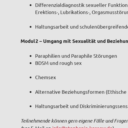
Differenzialdiagnostik sexueller Funktion
Erektions-, Lubrikations-, Orgasmusstör
Haltungsarbeit und schulenübergreifen
Modul 2 – Umgang mit Sexualität und Beziehu
Paraphilien und Paraphile Störungen
BDSM und rough sex
Chemsex
Alternative Beziehungsformen (Ethische
Haltungsarbeit und Diskriminierungssensi
Teilnehmende können gern eigene Fälle und Fragen
(
per E-Mail an
info@stephanie-kossow.de
)
.