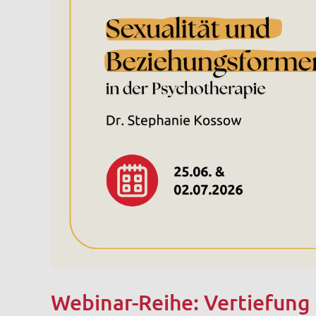
Webinar-Reihe: Vertiefung 