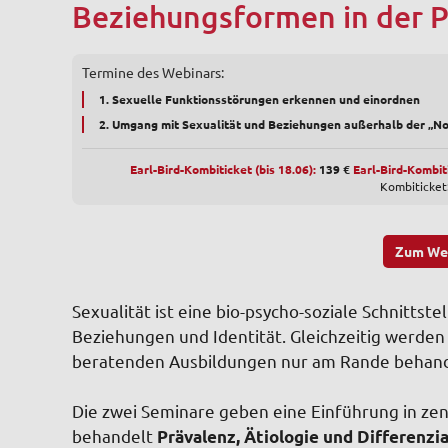
Beziehungsformen in der 
Termine des Webinars:
1. Sexuelle Funktionsstörungen erkennen und einor
2. Umgang mit Sexualität und Beziehungen außerhalb der „
Earl-Bird-Kombiticket (bis 18.06):
139
€
Earl-Bird-Kombiti
Kombiticket
Zum We
Sexualität ist eine bio-psycho-soziale Schnittste
Beziehungen und Identität. Gleichzeitig werden
beratenden Ausbildungen nur am Rande behand
Die zwei Seminare geben eine Einführung in ze
behandelt
Prävalenz, Ätiologie und Differenzi