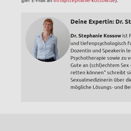
Deine Expertin: Dr. 
ist 
Dr. Stephanie Kossow
und tiefenpsychologisch fu
Dozentin und Speakerin leh
Psychotherapie sowie zu 
Gute an (schl)echtem Sex 
retten können“ schreibt si
Sexualmedizinerin über di
mögliche Lösungs- und B