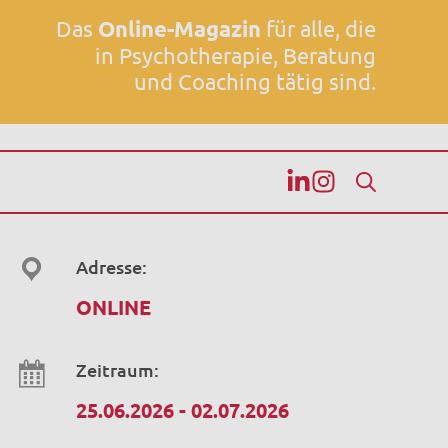
Das
Online-Magazin
für alle, die
in Psychotherapie, Beratung
und Coaching tätig sind.
Adresse:
ONLINE
Zeitraum:
25.06.2026 - 02.07.2026