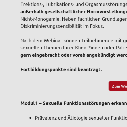
Erektions-, Lubrikations- und Orgasmusstörung
außerhalb gesellschaftlicher Normvorstellung
Nicht-Monogamie. Neben fachlichen Grundlagen
Diskriminierungssensibilität im Fokus.
Nach dem Webinar können Teilnehmende mit grö
sexuellen Themen Ihrer Klient*innen oder Pat
gern eingebracht oder vorab angekündigt we
Fortbildungspunkte sind beantragt.
Zum We
Modul 1 – Sexuelle Funktionsstörungen erken
Prävalenz und Ätiologie sexueller Funkt