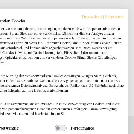
Datenschutz
|
Impressum
enden Cookies
en Cookies und ähnliche Technologien, mit deren Hilfe wir Ihre personenbezogenen
beiten. Sofern Sie damit einverstanden sind, können wir dies zur Analyse unserer
en, um unsere Website zu verbessern, personalisierte Inhalte anzuzeigen und Ihnen ein
 Website-Erlebnis zu bieten tun. Bestimmte Cookies sind für den reibungslosen Betrieb
site erforderlich und können nicht abgelehnt werden. Ihre Daten werden bei der
 Cookies teilweise mit Drittanbietern geteilt. Für weitere Informationen und
gsmöglichkeiten zu den von uns verwendeten Cookies öffnen Sie die Einstellungen
ssen“.
 die Nutzung der nicht-notwendigen Cookies einwilligen, willigen Sie zugleich ein,
aten in den USA verarbeitet werden. Die USA gelten als ein Land mit einem nach EU-
nzureichenden Datenschutzniveau. Es besteht das Risiko, dass US-Behörden auch ohne
zmöglichkeiten auf Ihre Daten zugreifen können.
f "Alle akzeptieren" klicken, willigen Sie in die Verwendung von Cookies und in die
g von personenbezogenen Daten im vorgenannten Umfang ein. Diese Einwilligung
jederzeit widerrufen und bearbeiten, indem Sie:
Notwendig
Performance