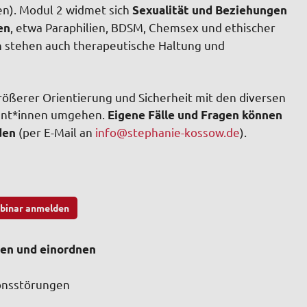
en). Modul 2 widmet sich
Sexualität und Beziehungen
, etwa Paraphilien, BDSM, Chemsex und ethischer
en
 stehen auch therapeutische Haltung und
ßerer Orientierung und Sicherheit mit den diversen
ient*innen umgehen.
Eigene Fälle und Fragen können
(per E-Mail an
info@stephanie-kossow.de
).
rden
binar anmelden
nen und einordnen
ionsstörungen