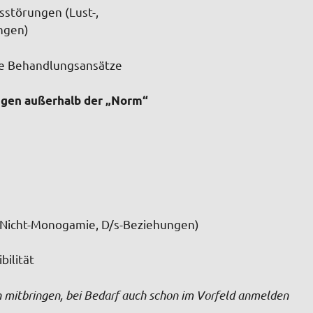
sstörungen (Lust-,
ungen)
de Behandlungsansätze
ngen außerhalb der „Norm“
 Nicht-Monogamie, D/s-Beziehungen)
bilität
 mitbringen, bei Bedarf auch schon im Vorfeld anmelden