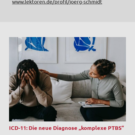
www.lektoren.de/profil/joerg-schmidt
ICD-11: Die neue Diagnose „komplexe PTBS“