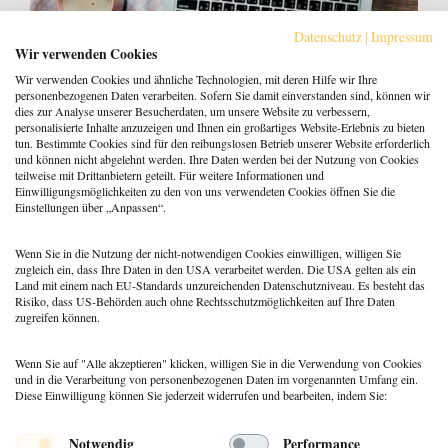
Datenschutz
|
Impressum
Wir verwenden Cookies
Wir verwenden Cookies und ähnliche Technologien, mit deren Hilfe wir Ihre
personenbezogenen Daten verarbeiten. Sofern Sie damit einverstanden sind, können wir
dies zur Analyse unserer Besucherdaten, um unsere Website zu verbessern,
personalisierte Inhalte anzuzeigen und Ihnen ein großartiges Website-Erlebnis zu bieten
tun. Bestimmte Cookies sind für den reibungslosen Betrieb unserer Website erforderlich
und können nicht abgelehnt werden. Ihre Daten werden bei der Nutzung von Cookies
teilweise mit Drittanbietern geteilt. Für weitere Informationen und
Sieben Schritte bis zum (eigenen) Buch
Einwilligungsmöglichkeiten zu den von uns verwendeten Cookies öffnen Sie die
Einstellungen über „Anpassen“.
5. Juni 2018
Jörg Schmidt
Wenn Sie in die Nutzung der nicht-notwendigen Cookies einwilligen, willigen Sie
zugleich ein, dass Ihre Daten in den USA verarbeitet werden. Die USA gelten als ein
Land mit einem nach EU-Standards unzureichenden Datenschutzniveau. Es besteht das
Risiko, dass US-Behörden auch ohne Rechtsschutzmöglichkeiten auf Ihre Daten
zugreifen können.
Wenn Sie auf "Alle akzeptieren" klicken, willigen Sie in die Verwendung von Cookies
und in die Verarbeitung von personenbezogenen Daten im vorgenannten Umfang ein.
Diese Einwilligung können Sie jederzeit widerrufen und bearbeiten, indem Sie:
Menü
Notwendig
Performance