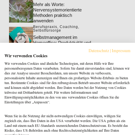
Mehr als Worte:
Nervensystemorientierte
Methoden praktisch
anwenden
Berufspraxis
,
Coaching
,
Selbstfürsorge
Selbstmanagement im
Homeoffice: Produktivität und
Wohlbefinden steigern
Datenschutz
|
Impressum
Berufspraxis
,
Coaching
Wir verwenden Cookies
Klarheit gewinnt: Gebucht
Wir verwenden Cookies und ähnliche Technologien, mit deren Hilfe wir Ihre
werden als Coach:in im KI-
personenbezogenen Daten verarbeiten. Sofern Sie damit einverstanden sind, können wir
Zeitalter
dies zur Analyse unserer Besucherdaten, um unsere Website zu verbessern,
personalisierte Inhalte anzuzeigen und Ihnen ein großartiges Website-Erlebnis zu bieten
Berufspraxis
tun. Bestimmte Cookies sind für den reibungslosen Betrieb unserer Website erforderlich
Patientenrechtegesetz: 5
und können nicht abgelehnt werden. Ihre Daten werden bei der Nutzung von Cookies
typische Irrtümer im Fakten-
teilweise mit Drittanbietern geteilt. Für weitere Informationen und
Check
Einwilligungsmöglichkeiten zu den von uns verwendeten Cookies öffnen Sie die
Einstellungen über „Anpassen“.
Coaching
,
Methoden
Coaching: Stellst du die
falschen Fragen? Zeit für ein
Wenn Sie in die Nutzung der nicht-notwendigen Cookies einwilligen, willigen Sie
Repertoire-Update
zugleich ein, dass Ihre Daten in den USA verarbeitet werden. Die USA gelten als ein
Land mit einem nach EU-Standards unzureichenden Datenschutzniveau. Es besteht das
Risiko, dass US-Behörden auch ohne Rechtsschutzmöglichkeiten auf Ihre Daten