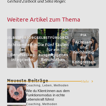
Gerhard Zarbock und Silka Ringer.
Weitere Artikel zum Thema
PIA
SELBSTFÜRSORGE
SELBSTFÜRSORGE
Achtsam
Achtsamkeit in
Die Fünf Säulen
und
den
für ein
nachhaltig
Berufsalltag
ausgewogenes
auf
integrieren
Berufsleben
Kongressen
Neueste Beiträge
Mehr
Coaching
,
Leben
,
Methoden
Wie du Klient:innen aus dem
Funktionsmodus in echte
Lebenskraft führst
Coaching
,
Methoden