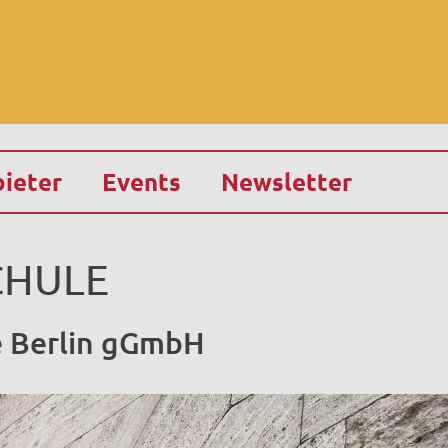
ieter
Events
Newsletter
CHULE
e Berlin gGmbH