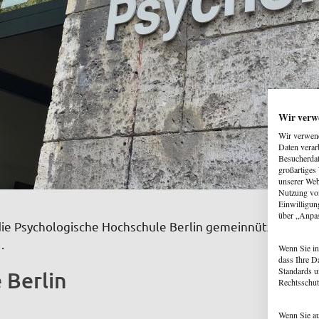
Wir verw
Wir verwend
Daten verar
Besucherdat
großartiges
unserer Web
Nutzung von
Einwilligun
über „Anpa
t die Psychologische Hochschule Berlin gemeinnützig tätig
…
Wenn Sie in
dass Ihre D
Standards u
 Berlin
Rechtsschut
Wenn Sie au