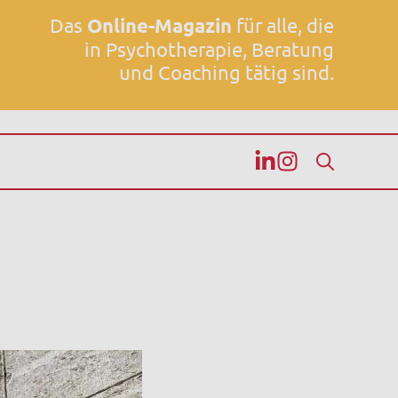
Das
Online-Magazin
für alle, die
in Psychotherapie, Beratung
und Coaching tätig sind.