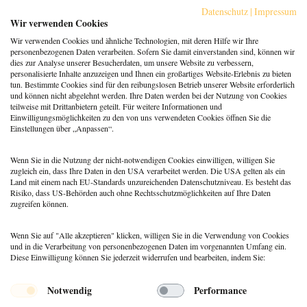
Wohlbefinden steigern
Datenschutz
|
Impressum
Berufspraxis
,
Coaching
Wir verwenden Cookies
Klarheit gewinnt: Gebucht
Wir verwenden Cookies und ähnliche Technologien, mit deren Hilfe wir Ihre
werden als Coach:in im KI-
personenbezogenen Daten verarbeiten. Sofern Sie damit einverstanden sind, können wir
Zeitalter
dies zur Analyse unserer Besucherdaten, um unsere Website zu verbessern,
personalisierte Inhalte anzuzeigen und Ihnen ein großartiges Website-Erlebnis zu bieten
Berufspraxis
tun. Bestimmte Cookies sind für den reibungslosen Betrieb unserer Website erforderlich
Patientenrechtegesetz: 5
und können nicht abgelehnt werden. Ihre Daten werden bei der Nutzung von Cookies
typische Irrtümer im Fakten-
teilweise mit Drittanbietern geteilt. Für weitere Informationen und
Check
Einwilligungsmöglichkeiten zu den von uns verwendeten Cookies öffnen Sie die
Einstellungen über „Anpassen“.
Coaching
,
Methoden
Coaching: Stellst du die
falschen Fragen? Zeit für ein
Wenn Sie in die Nutzung der nicht-notwendigen Cookies einwilligen, willigen Sie
Repertoire-Update
zugleich ein, dass Ihre Daten in den USA verarbeitet werden. Die USA gelten als ein
Land mit einem nach EU-Standards unzureichenden Datenschutzniveau. Es besteht das
Risiko, dass US-Behörden auch ohne Rechtsschutzmöglichkeiten auf Ihre Daten
zugreifen können.
Wenn Sie auf "Alle akzeptieren" klicken, willigen Sie in die Verwendung von Cookies
und in die Verarbeitung von personenbezogenen Daten im vorgenannten Umfang ein.
Diese Einwilligung können Sie jederzeit widerrufen und bearbeiten, indem Sie:
Menü
Notwendig
Performance
© 2026 DEUTSCHER PSYCHOLOGEN