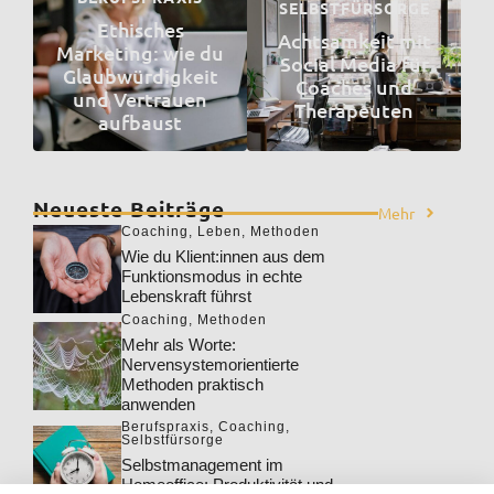
SELBSTFÜRSORGE
Ethisches
Achtsamkeit mit
Marketing: wie du
Social Media für
Glaubwürdigkeit
Coaches und
und Vertrauen
Therapeuten
aufbaust
Neueste Beiträge
Mehr
Coaching
,
Leben
,
Methoden
Wie du Klient:innen aus dem
Funktionsmodus in echte
Lebenskraft führst
Coaching
,
Methoden
Mehr als Worte:
Nervensystemorientierte
Methoden praktisch
anwenden
Berufspraxis
,
Coaching
,
Selbstfürsorge
Selbstmanagement im
Homeoffice: Produktivität und