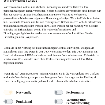
Wir verwenden Cookies
Wir verwenden Cookies und ähnliche Technologien, mit deren Hilfe wir Ihre
personenbezogenen Daten verarbeiten. Sofern Sie damit einverstanden sind, können wir
dies zur Analyse unserer Besucherdaten, um unsere Website zu verbessern,
personalisierte Inhalte anzuzeigen und Ihnen ein großartiges Website-Erlebnis zu bieten
tun. Bestimmte Cookies sind für den reibungslosen Betrieb unserer Website erforderlich
und können nicht abgelehnt werden. Ihre Daten werden bei der Nutzung von Cookies
teilweise mit Drittanbietern geteilt. Für weitere Informationen und
Online-Therapie mit Leichtigkeit gestalten
Einwilligungsmöglichkeiten zu den von uns verwendeten Cookies öffnen Sie die
Einstellungen über „Anpassen“.
10. Dezember 2020
Dr. Agnes Justen-Horsten
Wenn Sie in die Nutzung der nicht-notwendigen Cookies einwilligen, willigen Sie
zugleich ein, dass Ihre Daten in den USA verarbeitet werden. Die USA gelten als ein
Land mit einem nach EU-Standards unzureichenden Datenschutzniveau. Es besteht das
Risiko, dass US-Behörden auch ohne Rechtsschutzmöglichkeiten auf Ihre Daten
zugreifen können.
Wenn Sie auf "Alle akzeptieren" klicken, willigen Sie in die Verwendung von Cookies
und in die Verarbeitung von personenbezogenen Daten im vorgenannten Umfang ein.
Diese Einwilligung können Sie jederzeit widerrufen und bearbeiten, indem Sie:
Menü
Notwendig
Performance
© 2026 DEUTSCHER PSYCHOLOGEN
Werbung und
Funktional
VERLAG GMBH
Personalisierung