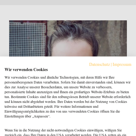
Datenschutz
|
Impressum
Wir verwenden Cookies
Wir verwenden Cookies und ähnliche Technologien, mit deren Hilfe wir Ihre
personenbezogenen Daten verarbeiten. Sofern Sie damit einverstanden sind, können wir
dies zur Analyse unserer Besucherdaten, um unsere Website zu verbessern,
personalisierte Inhalte anzuzeigen und Ihnen ein großartiges Website-Erlebnis zu bieten
tun. Bestimmte Cookies sind für den reibungslosen Betrieb unserer Website erforderlich
und können nicht abgelehnt werden. Ihre Daten werden bei der Nutzung von Cookies
teilweise mit Drittanbietern geteilt. Für weitere Informationen und
Entstigmatisierung psychischer Krankheiten
Einwilligungsmöglichkeiten zu den von uns verwendeten Cookies öffnen Sie die
Einstellungen über „Anpassen“.
5. Februar 2019
Anke Glaßmeyer
Wenn Sie in die Nutzung der nicht-notwendigen Cookies einwilligen, willigen Sie
zugleich ein, dass Ihre Daten in den USA verarbeitet werden. Die USA gelten als ein