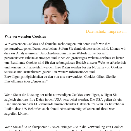
Datenschutz
|
Impressum
Wir verwenden Cookies
Wir verwenden Cookies und ähnliche Technologien, mit deren Hilfe wir Ihre
personenbezogenen Daten verarbeiten. Sofern Sie damit einverstanden sind, können wir
dies zur Analyse unserer Besucherdaten, um unsere Website zu verbessern,
personalisierte Inhalte anzuzeigen und Ihnen ein großartiges Website-Erlebnis zu bieten
tun. Bestimmte Cookies sind für den reibungslosen Betrieb unserer Website erforderlich
und können nicht abgelehnt werden. Ihre Daten werden bei der Nutzung von Cookies
Klarheit gewinnt: Gebucht werden als
teilweise mit Drittanbietern geteilt. Für weitere Informationen und
Coach:in im KI-Zeitalter
Einwilligungsmöglichkeiten zu den von uns verwendeten Cookies öffnen Sie die
Einstellungen über „Anpassen“.
5. Februar 2026
Anne Jansson
Wenn Sie in die Nutzung der nicht-notwendigen Cookies einwilligen, willigen Sie
zugleich ein, dass Ihre Daten in den USA verarbeitet werden. Die USA gelten als ein
Land mit einem nach EU-Standards unzureichenden Datenschutzniveau. Es besteht das
Risiko, dass US-Behörden auch ohne Rechtsschutzmöglichkeiten auf Ihre Daten
zugreifen können.
Wenn Sie auf "Alle akzeptieren" klicken, willigen Sie in die Verwendung von Cookies