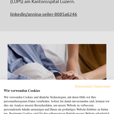
(LUPS) am Kantonsspital Luzern.
linkedin/annina-seiler-8085a6246
Datenschutz
|
Impressum
Wir verwenden Cookies
Wir verwenden Cookies und ähnliche Technologien, mit deren Hilfe wir Ihre
personenbezogenen Daten verarbeiten. Sofern Sie damit einverstanden sind, können wir
dies zur Analyse unserer Besucherdaten, um unsere Website zu verbessern,
personalisierte Inhalte anzuzeigen und Ihnen ein großartiges Website-Erlebnis zu bieten
tun. Bestimmte Cookies sind für den reibungslosen Betrieb unserer Website erforderlich