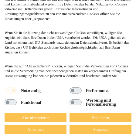
und können nicht abgelehnt werden. Ihre Daten werden bei der Nutzung von Cookies
Zwischen Fürsorge und Überforderung:
teilweise mit Drittanbietern geteilt. Für weitere Informationen und
Pflegende Angehörige unterstützen
Einwilligungsmöglichkeiten zu den von uns verwendeten Cookies öffnen Sie die
Einstellungen über „Anpassen“.
4. September 2025
Annina Seiler
Wenn Sie in die Nutzung der nicht-notwendigen Cookies einwilligen, willigen Sie
zugleich ein, dass Ihre Daten in den USA verarbeitet werden. Die USA gelten als ein
Land mit einem nach EU-Standards unzureichenden Datenschutzniveau. Es besteht das
Risiko, dass US-Behörden auch ohne Rechtsschutzmöglichkeiten auf Ihre Daten
zugreifen können.
Wenn Sie auf "Alle akzeptieren" klicken, willigen Sie in die Verwendung von Cookies
und in die Verarbeitung von personenbezogenen Daten im vorgenannten Umfang ein.
Diese Einwilligung können Sie jederzeit widerrufen und bearbeiten, indem Sie:
Menü
Notwendig
Performance
© 2026 DEUTSCHER PSYCHOLOGEN
Werbung und
Funktional
VERLAG GMBH
Personalisierung
DATENSCHUTZ
IMPRESSUM
Alle akzeptieren
Speichern
AGB
Ablehnen
Anpassen