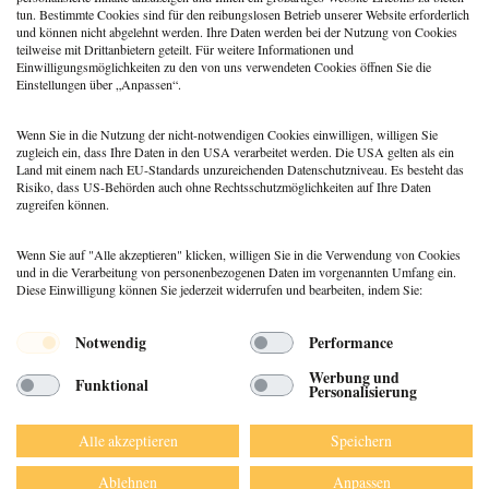
tun. Bestimmte Cookies sind für den reibungslosen Betrieb unserer Website erforderlich
und können nicht abgelehnt werden. Ihre Daten werden bei der Nutzung von Cookies
teilweise mit Drittanbietern geteilt. Für weitere Informationen und
Der Internetauftritt deiner Praxis
Einwilligungsmöglichkeiten zu den von uns verwendeten Cookies öffnen Sie die
Einstellungen über „Anpassen“.
23. August 2018
Henning Hohmann
Wenn Sie in die Nutzung der nicht-notwendigen Cookies einwilligen, willigen Sie
zugleich ein, dass Ihre Daten in den USA verarbeitet werden. Die USA gelten als ein
Land mit einem nach EU-Standards unzureichenden Datenschutzniveau. Es besteht das
Risiko, dass US-Behörden auch ohne Rechtsschutzmöglichkeiten auf Ihre Daten
zugreifen können.
Wenn Sie auf "Alle akzeptieren" klicken, willigen Sie in die Verwendung von Cookies
und in die Verarbeitung von personenbezogenen Daten im vorgenannten Umfang ein.
Diese Einwilligung können Sie jederzeit widerrufen und bearbeiten, indem Sie:
Menü
Notwendig
Performance
© 2026 DEUTSCHER PSYCHOLOGEN
Werbung und
Funktional
VERLAG GMBH
Personalisierung
DATENSCHUTZ
IMPRESSUM
Alle akzeptieren
Speichern
AGB
Ablehnen
Anpassen