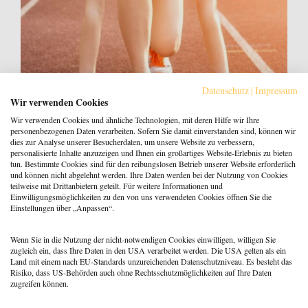
Datenschutz
|
Impressum
Wir verwenden Cookies
Wir verwenden Cookies und ähnliche Technologien, mit deren Hilfe wir Ihre
personenbezogenen Daten verarbeiten. Sofern Sie damit einverstanden sind, können wir
dies zur Analyse unserer Besucherdaten, um unsere Website zu verbessern,
personalisierte Inhalte anzuzeigen und Ihnen ein großartiges Website-Erlebnis zu bieten
tun. Bestimmte Cookies sind für den reibungslosen Betrieb unserer Website erforderlich
und können nicht abgelehnt werden. Ihre Daten werden bei der Nutzung von Cookies
Wettkampfnervosität nutzen: 5 Mikro-
teilweise mit Drittanbietern geteilt. Für weitere Informationen und
Interventionen aus der Sportpsychologie
Einwilligungsmöglichkeiten zu den von uns verwendeten Cookies öffnen Sie die
Einstellungen über „Anpassen“.
15. Januar 2026
Julia Cetin
Wenn Sie in die Nutzung der nicht-notwendigen Cookies einwilligen, willigen Sie
zugleich ein, dass Ihre Daten in den USA verarbeitet werden. Die USA gelten als ein
Land mit einem nach EU-Standards unzureichenden Datenschutzniveau. Es besteht das
Risiko, dass US-Behörden auch ohne Rechtsschutzmöglichkeiten auf Ihre Daten
zugreifen können.