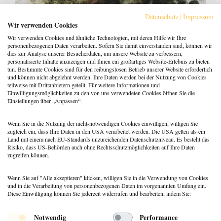
Datenschutz
|
Impressum
Wir verwenden Cookies
Wir verwenden Cookies und ähnliche Technologien, mit deren Hilfe wir Ihre
personenbezogenen Daten verarbeiten. Sofern Sie damit einverstanden sind, können wir
dies zur Analyse unserer Besucherdaten, um unsere Website zu verbessern,
personalisierte Inhalte anzuzeigen und Ihnen ein großartiges Website-Erlebnis zu bieten
tun. Bestimmte Cookies sind für den reibungslosen Betrieb unserer Website erforderlich
und können nicht abgelehnt werden. Ihre Daten werden bei der Nutzung von Cookies
Psychotherapie ohne Fachgedöns: Warum
teilweise mit Drittanbietern geteilt. Für weitere Informationen und
Transparenz so wichtig ist
Einwilligungsmöglichkeiten zu den von uns verwendeten Cookies öffnen Sie die
Einstellungen über „Anpassen“.
29. Dezember 2025
Lea Kowalczyk
Wenn Sie in die Nutzung der nicht-notwendigen Cookies einwilligen, willigen Sie
zugleich ein, dass Ihre Daten in den USA verarbeitet werden. Die USA gelten als ein
Land mit einem nach EU-Standards unzureichenden Datenschutzniveau. Es besteht das
Risiko, dass US-Behörden auch ohne Rechtsschutzmöglichkeiten auf Ihre Daten
zugreifen können.
Wenn Sie auf "Alle akzeptieren" klicken, willigen Sie in die Verwendung von Cookies
und in die Verarbeitung von personenbezogenen Daten im vorgenannten Umfang ein.
Diese Einwilligung können Sie jederzeit widerrufen und bearbeiten, indem Sie:
Menü
Notwendig
Performance