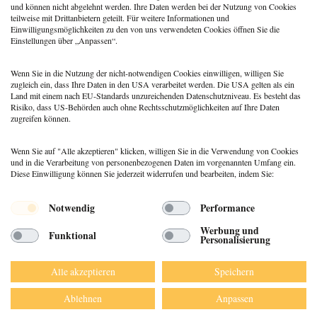
Schematherapie: Wiederkehrende
und können nicht abgelehnt werden. Ihre Daten werden bei der Nutzung von Cookies
Beziehungsmuster verstehen und
teilweise mit Drittanbietern geteilt. Für weitere Informationen und
verändern
Einwilligungsmöglichkeiten zu den von uns verwendeten Cookies öffnen Sie die
Einstellungen über „Anpassen“.
18. Juni 2026
Max Wagner
Wenn Sie in die Nutzung der nicht-notwendigen Cookies einwilligen, willigen Sie
zugleich ein, dass Ihre Daten in den USA verarbeitet werden. Die USA gelten als ein
Land mit einem nach EU-Standards unzureichenden Datenschutzniveau. Es besteht das
Risiko, dass US-Behörden auch ohne Rechtsschutzmöglichkeiten auf Ihre Daten
zugreifen können.
Wenn Sie auf "Alle akzeptieren" klicken, willigen Sie in die Verwendung von Cookies
und in die Verarbeitung von personenbezogenen Daten im vorgenannten Umfang ein.
Diese Einwilligung können Sie jederzeit widerrufen und bearbeiten, indem Sie:
Menü
Notwendig
Performance
© 2026 DEUTSCHER PSYCHOLOGEN
Werbung und
Funktional
VERLAG GMBH
Personalisierung
DATENSCHUTZ
IMPRESSUM
Alle akzeptieren
Speichern
AGB
Ablehnen
Anpassen