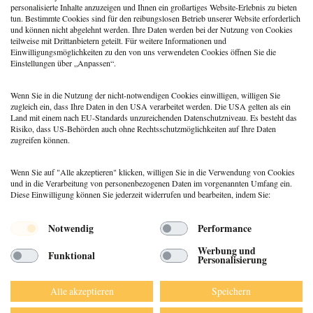
personalisierte Inhalte anzuzeigen und Ihnen ein großartiges Website-Erlebnis zu bieten
tun. Bestimmte Cookies sind für den reibungslosen Betrieb unserer Website erforderlich
und können nicht abgelehnt werden. Ihre Daten werden bei der Nutzung von Cookies
teilweise mit Drittanbietern geteilt. Für weitere Informationen und
Essstörungen im Coaching
Einwilligungsmöglichkeiten zu den von uns verwendeten Cookies öffnen Sie die
Einstellungen über „Anpassen“.
20. November 2018
Michaela Schubert
Wenn Sie in die Nutzung der nicht-notwendigen Cookies einwilligen, willigen Sie
zugleich ein, dass Ihre Daten in den USA verarbeitet werden. Die USA gelten als ein
Land mit einem nach EU-Standards unzureichenden Datenschutzniveau. Es besteht das
Risiko, dass US-Behörden auch ohne Rechtsschutzmöglichkeiten auf Ihre Daten
zugreifen können.
Wenn Sie auf "Alle akzeptieren" klicken, willigen Sie in die Verwendung von Cookies
und in die Verarbeitung von personenbezogenen Daten im vorgenannten Umfang ein.
Diese Einwilligung können Sie jederzeit widerrufen und bearbeiten, indem Sie:
Menü
Notwendig
Performance
© 2026 DEUTSCHER PSYCHOLOGEN
Werbung und
Funktional
VERLAG GMBH
Personalisierung
DATENSCHUTZ
IMPRESSUM
Alle akzeptieren
Speichern
AGB