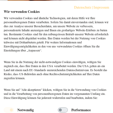
Datenschutz
|
Impressum
Wir verwenden Cookies
Wir verwenden Cookies und ähnliche Technologien, mit deren Hilfe wir Ihre
personenbezogenen Daten verarbeiten. Sofern Sie damit einverstanden sind, können wir
dies zur Analyse unserer Besucherdaten, um unsere Website zu verbessern,
personalisierte Inhalte anzuzeigen und Ihnen ein großartiges Website-Erlebnis zu bieten
tun. Bestimmte Cookies sind für den reibungslosen Betrieb unserer Website erforderlich
und können nicht abgelehnt werden. Ihre Daten werden bei der Nutzung von Cookies
Psychische Gesundheit und deine
teilweise mit Drittanbietern geteilt. Für weitere Informationen und
Geldbiographie
Einwilligungsmöglichkeiten zu den von uns verwendeten Cookies öffnen Sie die
Einstellungen über „Anpassen“.
21. Mai 2019
Monika Müller
Wenn Sie in die Nutzung der nicht-notwendigen Cookies einwilligen, willigen Sie
zugleich ein, dass Ihre Daten in den USA verarbeitet werden. Die USA gelten als ein
Land mit einem nach EU-Standards unzureichenden Datenschutzniveau. Es besteht das
Risiko, dass US-Behörden auch ohne Rechtsschutzmöglichkeiten auf Ihre Daten
zugreifen können.
Wenn Sie auf "Alle akzeptieren" klicken, willigen Sie in die Verwendung von Cookies
und in die Verarbeitung von personenbezogenen Daten im vorgenannten Umfang ein.
Diese Einwilligung können Sie jederzeit widerrufen und bearbeiten, indem Sie:
Menü
Notwendig
Performance