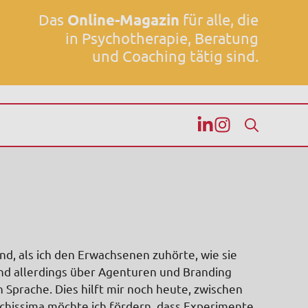
Das
Online-Magazin
für alle, die
in Psychotherapie, Beratung
und Coaching tätig sind.
d, als ich den Erwachsenen zuhörte, wie sie
and allerdings über Agenturen und Branding
n Sprache. Dies hilft mir noch heute, zwischen
chissima möchte ich fördern, dass Experimente