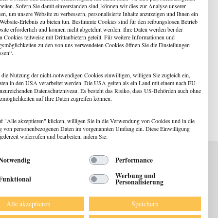
beiten. Sofern Sie damit einverstanden sind, können wir dies zur Analyse unserer
en, um unsere Website zu verbessern, personalisierte Inhalte anzuzeigen und Ihnen ein
 Website-Erlebnis zu bieten tun. Bestimmte Cookies sind für den reibungslosen Betrieb
site erforderlich und können nicht abgelehnt werden. Ihre Daten werden bei der
 Cookies teilweise mit Drittanbietern geteilt. Für weitere Informationen und
gsmöglichkeiten zu den von uns verwendeten Cookies öffnen Sie die Einstellungen
ssen“.
 die Nutzung der nicht-notwendigen Cookies einwilligen, willigen Sie zugleich ein,
aten in den USA verarbeitet werden. Die USA gelten als ein Land mit einem nach EU-
nzureichenden Datenschutzniveau. Es besteht das Risiko, dass US-Behörden auch ohne
zmöglichkeiten auf Ihre Daten zugreifen können.
f "Alle akzeptieren" klicken, willigen Sie in die Verwendung von Cookies und in die
g von personenbezogenen Daten im vorgenannten Umfang ein. Diese Einwilligung
jederzeit widerrufen und bearbeiten, indem Sie:
Notwendig
Performance
Werbung und
Funktional
Personalisierung
ewsletter
Alle akzeptieren
Speichern
DATENSCHUTZ
IMPRESSUM
AGB