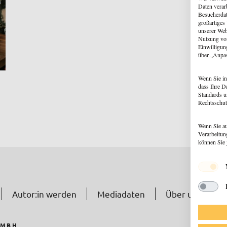
Daten verar
Besucherdat
großartiges
unserer Web
Nutzung von
Einwilligun
über „Anpa
Wenn Sie in
dass Ihre D
Standards u
Rechtsschut
Wenn Sie au
Verarbeitun
können Sie 
Autor:in werden
Mediadaten
Über uns
N
GMBH