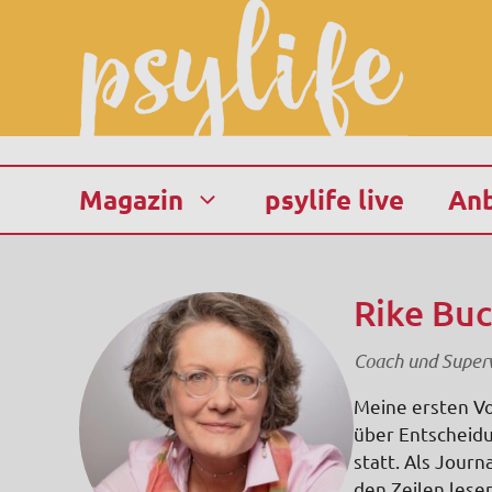
Zum
Inhalt
springen
Magazin
psylife live
Anb
Rike Bu
Coach und Supervi
Meine ersten Vo
über Entscheidu
statt. Als Journ
den Zeilen lese