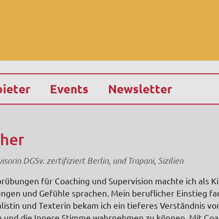
ieter
Events
Newsletter
cher
sorin DGSv. zertifiziert Berlin, und Trapani, Sizilien
rübungen für Coaching und Supervision machte ich als Kin
ngen und Gefühle sprachen. Mein beruflicher Einstieg f
alistin und Texterin bekam ich ein tieferes Verständnis vo
n und die Innere Stimme wahrnehmen zu können. Mit Coa