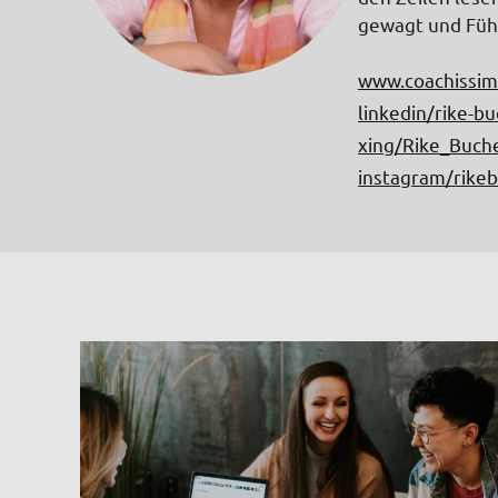
gewagt und Führ
www.coachissi
linkedin/rike-b
xing/Rike_Buch
instagram/rike