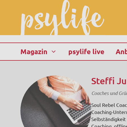
Zum
Inhalt
springen
Magazin
psylife live
Anb
Steffi J
Coaches und Grün
Soul Rebel Coac
Coaching-Untern
Selbständigkeit
Coaching, offlin