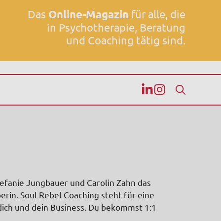
Das
Online-Magazin
für alle, die
in Psychotherapie, Beratung
und Coaching tätig sind.
tefanie Jungbauer und Carolin Zahn das
rin. Soul Rebel Coaching steht für eine
 dich und dein Business. Du bekommst 1:1