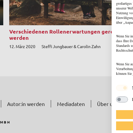
großartiges
unserer Web
Nutzung von
Einwilligun
über „Anpa
Verschiedenen Rollenerwartungen gerecht
D
Wenn Sie in
werden
1
dass Ihre D
Standards u
12. März 2020
Steffi Jungbauer & Carolin Zahn
Rechtsschut
Wenn Sie au
Verarbeitun
können Sie 
Autor:in werden
Mediadaten
Über uns
N
GMBH