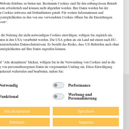
 Website-Erlebnis zu bieten tun. Bestimmte Cookies sind für den reibungslosen Betrieb
site erforderlich und können nicht abgelehnt werden. Ihre Daten werden bei der
 Cookies teilweise mit Drittanbietern geteilt. Für weitere Informationen und
gsmöglichkeiten zu den von uns verwendeten Cookies öffnen Sie die Einstellungen
ssen“.
amit Gründen zu zweit mehr Spaß macht
 die Nutzung der nicht-notwendigen Cookies einwilligen, willigen Sie zugleich ein,
8. Juni 2019
Steffi Jungbauer & Carolin Zahn
aten in den USA verarbeitet werden. Die USA gelten als ein Land mit einem nach EU-
nzureichenden Datenschutzniveau. Es besteht das Risiko, dass US-Behörden auch ohne
zmöglichkeiten auf Ihre Daten zugreifen können.
f "Alle akzeptieren" klicken, willigen Sie in die Verwendung von Cookies und in die
g von personenbezogenen Daten im vorgenannten Umfang ein. Diese Einwilligung
jederzeit widerrufen und bearbeiten, indem Sie:
Notwendig
Performance
Werbung und
Funktional
Personalisierung
ewsletter
Alle akzeptieren
Speichern
DATENSCHUTZ
IMPRESSUM
AGB
Ablehnen
Anpassen