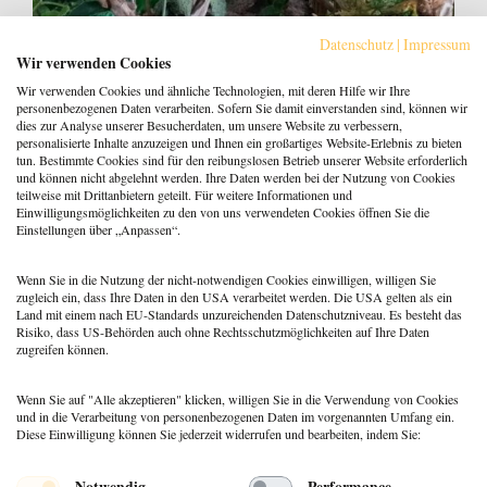
Datenschutz
|
Impressum
Wir verwenden Cookies
Wir verwenden Cookies und ähnliche Technologien, mit deren Hilfe wir Ihre
personenbezogenen Daten verarbeiten. Sofern Sie damit einverstanden sind, können wir
dies zur Analyse unserer Besucherdaten, um unsere Website zu verbessern,
personalisierte Inhalte anzuzeigen und Ihnen ein großartiges Website-Erlebnis zu bieten
tun. Bestimmte Cookies sind für den reibungslosen Betrieb unserer Website erforderlich
und können nicht abgelehnt werden. Ihre Daten werden bei der Nutzung von Cookies
Innere Bilder in Bewegung bringen mit
teilweise mit Drittanbietern geteilt. Für weitere Informationen und
narrativer Sandspieltherapie
Einwilligungsmöglichkeiten zu den von uns verwendeten Cookies öffnen Sie die
Einstellungen über „Anpassen“.
7. September 2023
Wiltrud Brächter
Wenn Sie in die Nutzung der nicht-notwendigen Cookies einwilligen, willigen Sie
zugleich ein, dass Ihre Daten in den USA verarbeitet werden. Die USA gelten als ein
Land mit einem nach EU-Standards unzureichenden Datenschutzniveau. Es besteht das
Risiko, dass US-Behörden auch ohne Rechtsschutzmöglichkeiten auf Ihre Daten
zugreifen können.
Wenn Sie auf "Alle akzeptieren" klicken, willigen Sie in die Verwendung von Cookies
und in die Verarbeitung von personenbezogenen Daten im vorgenannten Umfang ein.
Diese Einwilligung können Sie jederzeit widerrufen und bearbeiten, indem Sie:
Menü
Notwendig
Performance