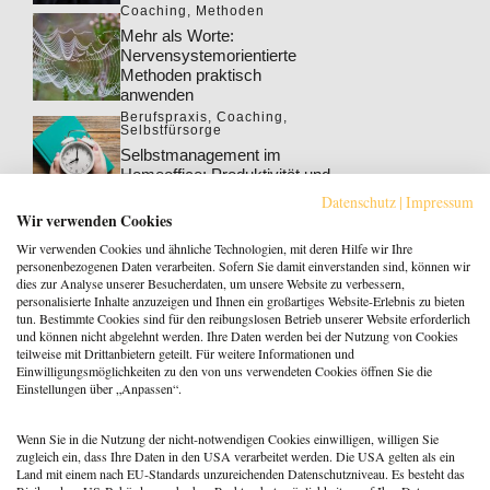
Coaching
,
Methoden
Mehr als Worte:
Nervensystemorientierte
Methoden praktisch
anwenden
Berufspraxis
,
Coaching
,
Selbstfürsorge
Selbstmanagement im
Homeoffice: Produktivität und
Wohlbefinden steigern
Datenschutz
|
Impressum
Berufspraxis
,
Coaching
Wir verwenden Cookies
Klarheit gewinnt: Gebucht
Wir verwenden Cookies und ähnliche Technologien, mit deren Hilfe wir Ihre
werden als Coach:in im KI-
personenbezogenen Daten verarbeiten. Sofern Sie damit einverstanden sind, können wir
Zeitalter
dies zur Analyse unserer Besucherdaten, um unsere Website zu verbessern,
personalisierte Inhalte anzuzeigen und Ihnen ein großartiges Website-Erlebnis zu bieten
Berufspraxis
tun. Bestimmte Cookies sind für den reibungslosen Betrieb unserer Website erforderlich
Patientenrechtegesetz: 5
und können nicht abgelehnt werden. Ihre Daten werden bei der Nutzung von Cookies
typische Irrtümer im Fakten-
teilweise mit Drittanbietern geteilt. Für weitere Informationen und
Check
Einwilligungsmöglichkeiten zu den von uns verwendeten Cookies öffnen Sie die
Einstellungen über „Anpassen“.
Coaching
,
Methoden
Coaching: Stellst du die
falschen Fragen? Zeit für ein
Wenn Sie in die Nutzung der nicht-notwendigen Cookies einwilligen, willigen Sie
Repertoire-Update
zugleich ein, dass Ihre Daten in den USA verarbeitet werden. Die USA gelten als ein
Land mit einem nach EU-Standards unzureichenden Datenschutzniveau. Es besteht das