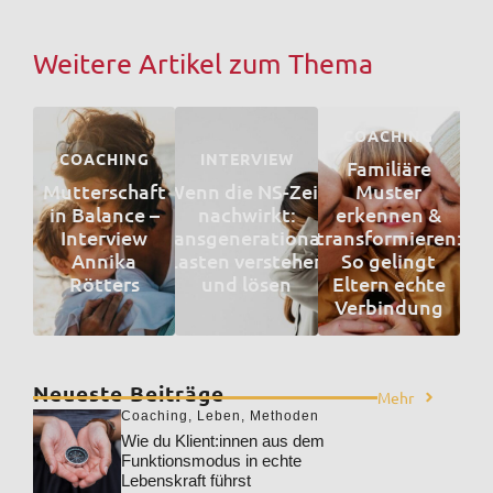
Weitere Artikel zum Thema
COACHING
COACHING
INTERVIEW
Familiäre
Mutterschaft
Wenn die NS-Zeit
Muster
in Balance –
nachwirkt:
erkennen &
Interview
Transgenerationale
transformieren:
Annika
Lasten verstehen
So gelingt
Rötters
und lösen
Eltern echte
Verbindung
Neueste Beiträge
Mehr
Coaching
,
Leben
,
Methoden
Wie du Klient:innen aus dem
Funktionsmodus in echte
Lebenskraft führst