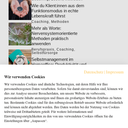
Wie du Klient:innen aus dem
Funktionsmodus in echte
Lebenskraft führst
Coaching
,
Methoden
Mehr als Worte:
Nervensystemorientierte
Methoden praktisch
anwenden
Berufspraxis
,
Coaching
,
Selbstfürsorge
Selbstmanagement im
Homeoffice: Produktivität und
Wohlbefinden steigern
Datenschutz
|
Impressum
Berufspraxis
,
Coaching
Wir verwenden Cookies
Klarheit gewinnt: Gebucht
Wir verwenden Cookies und ähnliche Technologien, mit deren Hilfe wir Ihre
werden als Coach:in im KI-
personenbezogenen Daten verarbeiten. Sofern Sie damit einverstanden sind, können wir
Zeitalter
dies zur Analyse unserer Besucherdaten, um unsere Website zu verbessern,
personalisierte Inhalte anzuzeigen und Ihnen ein großartiges Website-Erlebnis zu bieten
Berufspraxis
tun. Bestimmte Cookies sind für den reibungslosen Betrieb unserer Website erforderlich
Patientenrechtegesetz: 5
und können nicht abgelehnt werden. Ihre Daten werden bei der Nutzung von Cookies
typische Irrtümer im Fakten-
teilweise mit Drittanbietern geteilt. Für weitere Informationen und
Check
Einwilligungsmöglichkeiten zu den von uns verwendeten Cookies öffnen Sie die
Einstellungen über „Anpassen“.
Coaching
,
Methoden
Coaching: Stellst du die