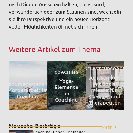
nach Dingen Ausschau halten, die absurd,
verwunderlich oder zum Staunen sind, wechseln
sie ihre Perspektive und ein neuer Horizont
voller Möglichkeiten öffnet sich ihnen.
Weitere Artikel zum Thema
SELBSTFÜRSORGE
COACHING
COACHING
Achtsamkeit
Yoga-
Ressourcenorientierte
mit Social
Elemente
Körperarbeit im
Media für
im
Coaching
Coaches und
Coaching
Therapeuten
Neueste Beiträge
Mehr
Coaching
,
Leben
,
Methoden