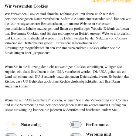
Datenschutz
|
Impressum
Berufspraxis
,
Coaching
Wir verwenden Cookies
Klarheit gewinnt: Gebucht
Wir verwenden Cookies und ähnliche Technologien, mit deren Hilfe wir Ihre
werden als Coach:in im KI-
personenbezogenen Daten verarbeiten. Sofern Sie damit einverstanden sind, können wir
Zeitalter
dies zur Analyse unserer Besucherdaten, um unsere Website zu verbessern,
personalisierte Inhalte anzuzeigen und Ihnen ein großartiges Website-Erlebnis zu bieten
Berufspraxis
tun. Bestimmte Cookies sind für den reibungslosen Betrieb unserer Website erforderlich
Patientenrechtegesetz: 5
und können nicht abgelehnt werden. Ihre Daten werden bei der Nutzung von Cookies
typische Irrtümer im Fakten-
teilweise mit Drittanbietern geteilt. Für weitere Informationen und
Check
Einwilligungsmöglichkeiten zu den von uns verwendeten Cookies öffnen Sie die
Einstellungen über „Anpassen“.
Coaching
,
Methoden
Coaching: Stellst du die
falschen Fragen? Zeit für ein
Wenn Sie in die Nutzung der nicht-notwendigen Cookies einwilligen, willigen Sie
Repertoire-Update
zugleich ein, dass Ihre Daten in den USA verarbeitet werden. Die USA gelten als ein
Land mit einem nach EU-Standards unzureichenden Datenschutzniveau. Es besteht das
Risiko, dass US-Behörden auch ohne Rechtsschutzmöglichkeiten auf Ihre Daten
zugreifen können.
Wenn Sie auf "Alle akzeptieren" klicken, willigen Sie in die Verwendung von Cookies
und in die Verarbeitung von personenbezogenen Daten im vorgenannten Umfang ein.
Diese Einwilligung können Sie jederzeit widerrufen und bearbeiten, indem Sie:
Menü
Notwendig
Performance
© 2026 DEUTSCHER PSYCHOLOGEN
Werbung und