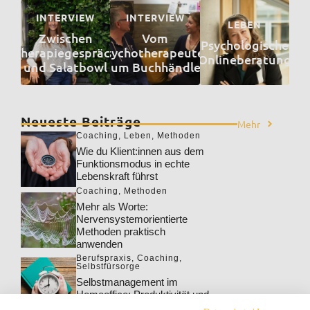
INTERVIEW
INTERVIEW
LEBEN
Zwischen
Vom
Psychologische
Therapiegespräch
Psychotherapeuten
Onlineberatung
und Salatbowl
zum Buchhändler
Neueste Beiträge
Mehr
Coaching
,
Leben
,
Methoden
Wie du Klient:innen aus dem
Funktionsmodus in echte
Lebenskraft führst
Coaching
,
Methoden
Mehr als Worte:
Nervensystemorientierte
Methoden praktisch
anwenden
Berufspraxis
,
Coaching
,
Selbstfürsorge
Selbstmanagement im
Homeoffice: Produktivität und
Wohlbefinden steigern