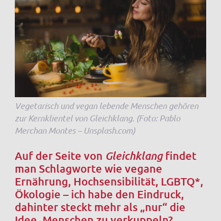
Vegetarisch und vegan lebende Menschen gehören
zur Kernklientel von Gleichklang. (Foto: Pablo
Merchan Montes – Unsplash.com)
Auf der Seite von
Gleichklang
findet
man Schlagworte wie vegane
Ernährung, Hochsensibilität, LGBTQ*,
Ökologie – ich habe den Eindruck,
dahinter steckt mehr als „nur“ die
Idee, Menschen zu verkuppeln?