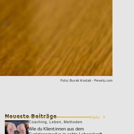
Foto: Burak Kostak - Pexels.com
Neueste Beiträge
Mehr
Coaching
,
Leben
,
Methoden
Wie du Klient:innen aus dem