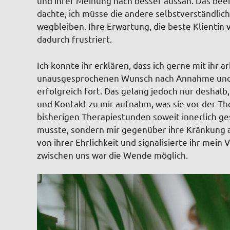
und ihrer Meinung nach besser aussah. Das beei
dachte, ich müsse die andere selbstverständlic
wegbleiben. Ihre Erwartung, die beste Klientin v
dadurch frustriert.
Ich konnte ihr erklären, dass ich gerne mit ihr a
unausgesprochenen Wunsch nach Annahme und We
erfolgreich fort. Das gelang jedoch nur deshalb,
und Kontakt zu mir aufnahm, was sie vor der The
bisherigen Therapiestunden soweit innerlich ges
musste, sondern mir gegenüber ihre Kränkung a
von ihrer Ehrlichkeit und signalisierte ihr mei
zwischen uns war die Wende möglich.