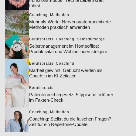
Funktionsmodus in echte Lebenskraft
führst
Coaching
,
Methoden
Mehr als Worte: Nervensystemorientierte
Methoden praktisch anwenden
Berufspraxis
,
Coaching
,
Selbstfürsorge
Selbstmanagement im Homeoffice:
Produktivität und Wohlbefinden steigern
Berufspraxis
,
Coaching
Klarheit gewinnt: Gebucht werden als
Coach:in im KI-Zeitalter
Berufspraxis
Patientenrechtegesetz: 5 typische Irrtümer
im Fakten-Check
Coaching
,
Methoden
Coaching: Stellst du die falschen Fragen?
Zeit für ein Repertoire-Update