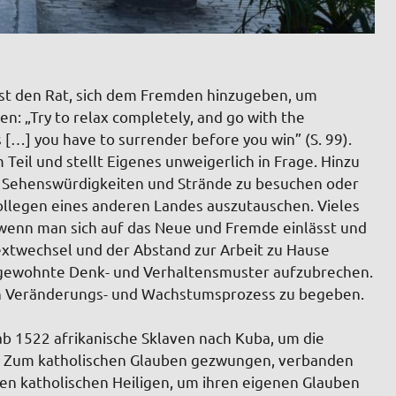
t den Rat, sich dem Fremden hinzugeben, um
en: „Try to relax completely, and go with the
 […] you have to surrender before you win” (S. 99).
Teil und stellt Eigenes unweigerlich in Frage. Hinzu
in Sehenswürdigkeiten und Strände zu besuchen oder
ollegen eines anderen Landes auszutauschen. Vieles
r wenn man sich auf das Neue und Fremde einlässt und
textwechsel und der Abstand zur Arbeit zu Hause
d gewohnte Denk- und Verhaltensmuster aufzubrechen.
inen Veränderungs- und Wachstumsprozess zu begeben.
ab 1522 afrikanische Sklaven nach Kuba, um die
. Zum katholischen Glauben gezwungen, verbanden
 den katholischen Heiligen, um ihren eigenen Glauben