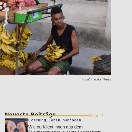
Foto: Frauke Nees
Neueste Beiträge
Mehr
Coaching
,
Leben
,
Methoden
Wie du Klient:innen aus dem