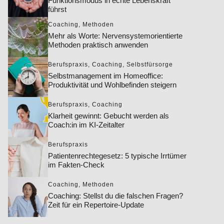
Funktionsmodus in echte Lebenskraft
führst
Coaching
,
Methoden
Mehr als Worte: Nervensystemorientierte
Methoden praktisch anwenden
Berufspraxis
,
Coaching
,
Selbstfürsorge
Selbstmanagement im Homeoffice:
Produktivität und Wohlbefinden steigern
Berufspraxis
,
Coaching
Klarheit gewinnt: Gebucht werden als
Coach:in im KI-Zeitalter
Berufspraxis
Patientenrechtegesetz: 5 typische Irrtümer
im Fakten-Check
Coaching
,
Methoden
Coaching: Stellst du die falschen Fragen?
Zeit für ein Repertoire-Update