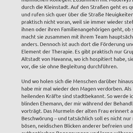
durch die Kleinstadt. Auf den Straßen geht es qui
und rufen sich quer über die Straße Neuigkeit
praktisch nicht voran, weil sie immer wieder st
ihnen oder ihren Familienangehörigen geht, ob s
macht sie zusammen mit ihrem Team hauptsächl
anders. Dennoch ist auch dort die Förderung un
Element der Therapie. Es gibt praktisch nur Gru
Altstadt von Havanna, wo ich hospitiert habe,
vor, die sie ohne Begleitung durchführen.
Und wo holen sich die Menschen darüber hinaus
habe mir mal wieder den Magen verdorben. Als H
heilenden Kräfte sind stadtbekannt. So werde i
blinden Ehemann, der mir während der Behandl
vorträgt. Das Murmeln der alten Frau erinnert a
Beschwörung – und tatsächlich soll es nicht nu
bösen, neidischen Blicken anderer befreien und da
authentischen Begegnungen und lerne während m