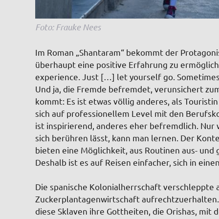
Foto: Frauke Nees
Im Roman „Shantaram“ bekommt der Protagonis
überhaupt eine positive Erfahrung zu ermöglich
experience. Just […] let yourself go. Sometimes
Und ja, die Fremde befremdet, verunsichert zum 
kommt: Es ist etwas völlig anderes, als Tourist
sich auf professionellem Level mit den Berufsk
ist inspirierend, anderes eher befremdlich. Nu
sich berühren lässt, kann man lernen. Der Kon
bieten eine Möglichkeit, aus Routinen aus- un
Deshalb ist es auf Reisen einfacher, sich in e
Die spanische Kolonialherrschaft verschleppte 
Zuckerplantagenwirtschaft aufrechtzuerhalten
diese Sklaven ihre Gottheiten, die Orishas, mit