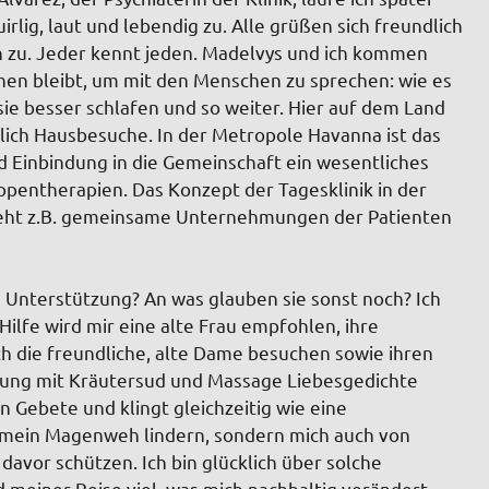
rlig, laut und lebendig zu. Alle grüßen sich freundlich
en zu. Jeder kennt jeden. Madelvys und ich kommen
ehen bleibt, um mit den Menschen zu sprechen: wie es
ie besser schlafen und so weiter. Hier auf dem Land
ich Hausbesuche. In der Metropole Havanna ist das
d Einbindung in die Gemeinschaft ein wesentliches
ppentherapien. Das Konzept der Tagesklinik in der
 sieht z.B. gemeinsame Unternehmungen der Patienten
 Unterstützung? An was glauben sie sonst noch? Ich
ilfe wird mir eine alte Frau empfohlen, ihre
ch die freundliche, alte Dame besuchen sowie ihren
ung mit Kräutersud und Massage Liebesgedichte
n Gebete und klingt gleichzeitig wie eine
r mein Magenweh lindern, sondern mich auch von
vor schützen. Ich bin glücklich über solche
einer Reise viel, was mich nachhaltig verändert.