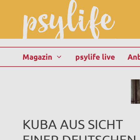
Zum
Inhalt
springen
Magazin
psylife live
Anb
KUBA AUS SICHT
EINER DEUTSCHEN