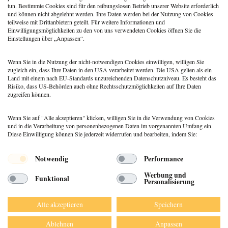
tun. Bestimmte Cookies sind für den reibungslosen Betrieb unserer Website erforderlich
und können nicht abgelehnt werden. Ihre Daten werden bei der Nutzung von Cookies
teilweise mit Drittanbietern geteilt. Für weitere Informationen und
Kunsttherapie Depression
Einwilligungsmöglichkeiten zu den von uns verwendeten Cookies öffnen Sie die
Einstellungen über „Anpassen“.
24. Februar 2022
Christina Vedar
Wenn Sie in die Nutzung der nicht-notwendigen Cookies einwilligen, willigen Sie
zugleich ein, dass Ihre Daten in den USA verarbeitet werden. Die USA gelten als ein
Land mit einem nach EU-Standards unzureichenden Datenschutzniveau. Es besteht das
Risiko, dass US-Behörden auch ohne Rechtsschutzmöglichkeiten auf Ihre Daten
zugreifen können.
Wenn Sie auf "Alle akzeptieren" klicken, willigen Sie in die Verwendung von Cookies
und in die Verarbeitung von personenbezogenen Daten im vorgenannten Umfang ein.
Diese Einwilligung können Sie jederzeit widerrufen und bearbeiten, indem Sie:
Menü
Notwendig
Performance
© 2026 DEUTSCHER PSYCHOLOGEN
Werbung und
Funktional
VERLAG GMBH
Personalisierung
DATENSCHUTZ
IMPRESSUM
Alle akzeptieren
Speichern
AGB
Ablehnen
Anpassen