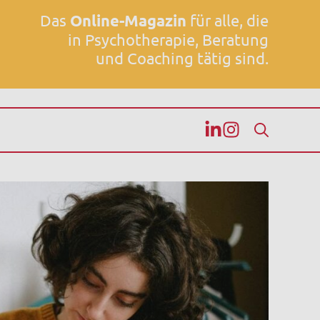
Das
Online-Magazin
für alle, die
in Psychotherapie, Beratung
und Coaching tätig sind.