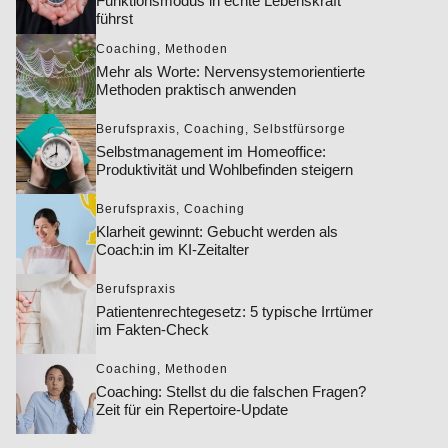
Funktionsmodus in echte Lebenskraft
führst
Coaching
,
Methoden
Mehr als Worte: Nervensystemorientierte
Methoden praktisch anwenden
Berufspraxis
,
Coaching
,
Selbstfürsorge
Selbstmanagement im Homeoffice:
Produktivität und Wohlbefinden steigern
Berufspraxis
,
Coaching
Klarheit gewinnt: Gebucht werden als
Coach:in im KI-Zeitalter
Berufspraxis
Patientenrechtegesetz: 5 typische Irrtümer
im Fakten-Check
Coaching
,
Methoden
Coaching: Stellst du die falschen Fragen?
Zeit für ein Repertoire-Update