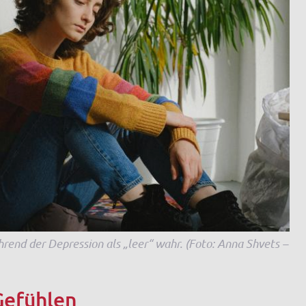
end der Depression als „leer“ wahr. (Foto: Anna Shvets –
Gefühlen