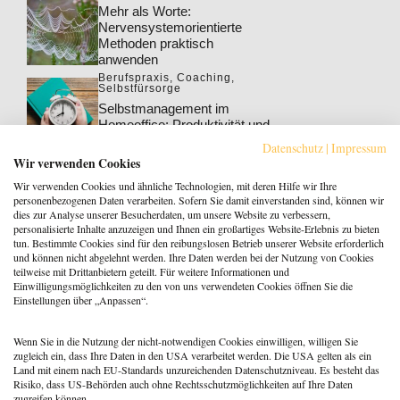
Mehr als Worte:
Nervensystemorientierte
Methoden praktisch
anwenden
Berufspraxis
,
Coaching
,
Selbstfürsorge
Selbstmanagement im
Homeoffice: Produktivität und
Wohlbefinden steigern
Datenschutz
|
Impressum
Berufspraxis
,
Coaching
Wir verwenden Cookies
Klarheit gewinnt: Gebucht
Wir verwenden Cookies und ähnliche Technologien, mit deren Hilfe wir Ihre
werden als Coach:in im KI-
personenbezogenen Daten verarbeiten. Sofern Sie damit einverstanden sind, können wir
Zeitalter
dies zur Analyse unserer Besucherdaten, um unsere Website zu verbessern,
personalisierte Inhalte anzuzeigen und Ihnen ein großartiges Website-Erlebnis zu bieten
Berufspraxis
tun. Bestimmte Cookies sind für den reibungslosen Betrieb unserer Website erforderlich
Patientenrechtegesetz: 5
und können nicht abgelehnt werden. Ihre Daten werden bei der Nutzung von Cookies
typische Irrtümer im Fakten-
teilweise mit Drittanbietern geteilt. Für weitere Informationen und
Check
Einwilligungsmöglichkeiten zu den von uns verwendeten Cookies öffnen Sie die
Einstellungen über „Anpassen“.
Coaching
,
Methoden
Coaching: Stellst du die
falschen Fragen? Zeit für ein
Wenn Sie in die Nutzung der nicht-notwendigen Cookies einwilligen, willigen Sie
Repertoire-Update
zugleich ein, dass Ihre Daten in den USA verarbeitet werden. Die USA gelten als ein
Land mit einem nach EU-Standards unzureichenden Datenschutzniveau. Es besteht das
Risiko, dass US-Behörden auch ohne Rechtsschutzmöglichkeiten auf Ihre Daten
zugreifen können.