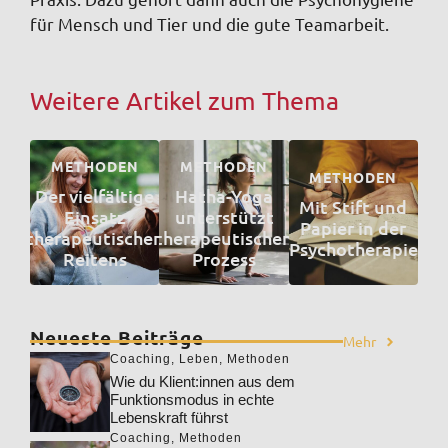
für Mensch und Tier und die gute Teamarbeit.
Weitere Artikel zum Thema
METHODEN
METHODEN
METHODEN
Der vielfältige
Hatha-Yoga
Mit Stift und
Einsatz
unterstützt
Papier in der
therapeutischen
therapeutischen
Psychotherapie
Reitens
Prozess
Neueste Beiträge
Mehr
Coaching
,
Leben
,
Methoden
Wie du Klient:innen aus dem
Funktionsmodus in echte
Lebenskraft führst
Coaching
,
Methoden