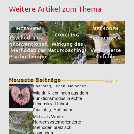
Weitere Artikel zum Thema
INTERVIEW
METHODEN
COACHING
Psychodrama –
Bioenergetik
unkonventionelle
Wirkung des
–
Methoden der
Naturcoachings
Verkörperte
Psychotherapie
Gefühle
Neueste Beiträge
Mehr
Coaching
,
Leben
,
Methoden
Wie du Klient:innen aus dem
Funktionsmodus in echte
Lebenskraft führst
Coaching
,
Methoden
Mehr als Worte:
Nervensystemorientierte
Methoden praktisch
anwenden