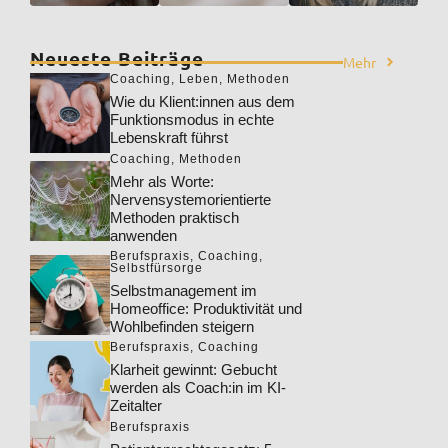
Neueste Beiträge
Mehr
Coaching
,
Leben
,
Methoden
Wie du Klient:innen aus dem
Funktionsmodus in echte
Lebenskraft führst
Coaching
,
Methoden
Mehr als Worte:
Nervensystemorientierte
Methoden praktisch
anwenden
Berufspraxis
,
Coaching
,
Selbstfürsorge
Selbstmanagement im
Homeoffice: Produktivität und
Wohlbefinden steigern
Berufspraxis
,
Coaching
Klarheit gewinnt: Gebucht
werden als Coach:in im KI-
Zeitalter
Berufspraxis