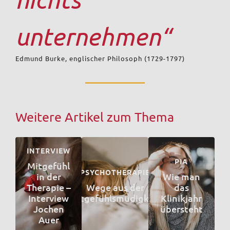
unternehmen“
Edmund Burke, englischer Philosoph (1729-1797)
Weitere Artikel zum Thema
INTERVIEW
PIA
Mitgefühl
PSYCHOTHERAPIE
in der
Wie man
Therapie –
Wege aus der
das
Interview
Mitgefühlsmüdigkeit
Klinikjahr
Jochen
übersteht
Auer