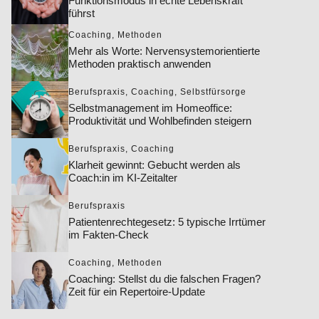
Funktionsmodus in echte Lebenskraft
führst
Coaching
,
Methoden
Mehr als Worte: Nervensystemorientierte
Methoden praktisch anwenden
Berufspraxis
,
Coaching
,
Selbstfürsorge
Selbstmanagement im Homeoffice:
Produktivität und Wohlbefinden steigern
Berufspraxis
,
Coaching
Klarheit gewinnt: Gebucht werden als
Coach:in im KI-Zeitalter
Berufspraxis
Patientenrechtegesetz: 5 typische Irrtümer
im Fakten-Check
Coaching
,
Methoden
Coaching: Stellst du die falschen Fragen?
Zeit für ein Repertoire-Update