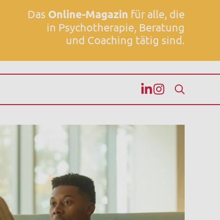
Das
Online-Magazin
für alle, die
in Psychotherapie, Beratung
und Coaching tätig sind.