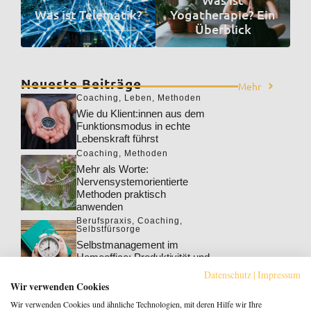
Was ist Telematik?
Yogatherapie? Ein
Überblick
Neueste Beiträge
Mehr
Coaching
,
Leben
,
Methoden
Wie du Klient:innen aus dem
Funktionsmodus in echte
Lebenskraft führst
Coaching
,
Methoden
Mehr als Worte:
Nervensystemorientierte
Methoden praktisch
anwenden
Berufspraxis
,
Coaching
,
Selbstfürsorge
Selbstmanagement im
Homeoffice: Produktivität und
Wohlbefinden steigern
Datenschutz
|
Impressum
Berufspraxis
,
Coaching
Wir verwenden Cookies
Klarheit gewinnt: Gebucht
Wir verwenden Cookies und ähnliche Technologien, mit deren Hilfe wir Ihre