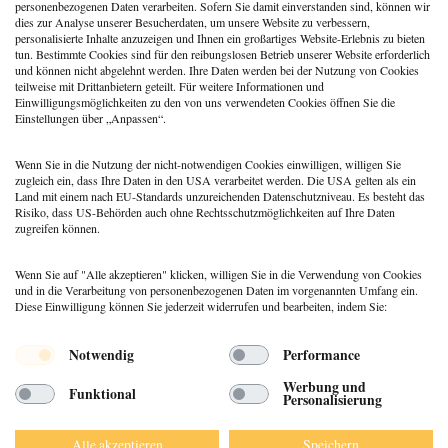
werden als Coach:in im KI-
personenbezogenen Daten verarbeiten. Sofern Sie damit einverstanden sind, können wir
Zeitalter
dies zur Analyse unserer Besucherdaten, um unsere Website zu verbessern,
personalisierte Inhalte anzuzeigen und Ihnen ein großartiges Website-Erlebnis zu bieten
Berufspraxis
tun. Bestimmte Cookies sind für den reibungslosen Betrieb unserer Website erforderlich
Patientenrechtegesetz: 5
und können nicht abgelehnt werden. Ihre Daten werden bei der Nutzung von Cookies
typische Irrtümer im Fakten-
teilweise mit Drittanbietern geteilt. Für weitere Informationen und
Check
Einwilligungsmöglichkeiten zu den von uns verwendeten Cookies öffnen Sie die
Einstellungen über „Anpassen“.
Coaching
,
Methoden
Coaching: Stellst du die
falschen Fragen? Zeit für ein
Wenn Sie in die Nutzung der nicht-notwendigen Cookies einwilligen, willigen Sie
Repertoire-Update
zugleich ein, dass Ihre Daten in den USA verarbeitet werden. Die USA gelten als ein
Land mit einem nach EU-Standards unzureichenden Datenschutzniveau. Es besteht das
Risiko, dass US-Behörden auch ohne Rechtsschutzmöglichkeiten auf Ihre Daten
zugreifen können.
Wenn Sie auf "Alle akzeptieren" klicken, willigen Sie in die Verwendung von Cookies
und in die Verarbeitung von personenbezogenen Daten im vorgenannten Umfang ein.
Diese Einwilligung können Sie jederzeit widerrufen und bearbeiten, indem Sie:
Menü
Notwendig
Performance
© 2026 DEUTSCHER PSYCHOLOGEN
Werbung und
Funktional
VERLAG GMBH
Personalisierung
DATENSCHUTZ
IMPRESSUM
Alle akzeptieren
Speichern