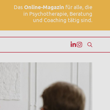
Das
Online-Magazin
für alle, die
in Psychotherapie, Beratung
und Coaching tätig sind.