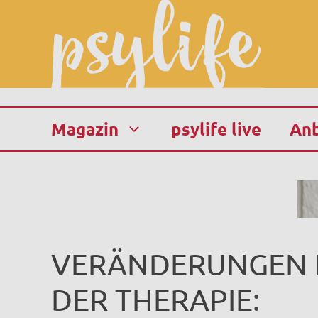
Zum
Inhalt
springen
Magazin
psylife live
Anb
VERÄNDERUNGEN 
DER THERAPIE: