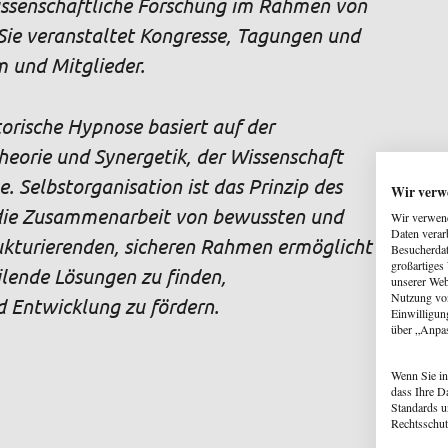
wissenschaftliche Forschung im Rahmen von
ie veranstaltet Kongresse, Tagungen und
m und Mitglieder.
orische Hypnose basiert auf der
heorie und Synergetik, der Wissenschaft
 Selbstorganisation ist das Prinzip des
Wir verw
h die Zusammenarbeit von bewussten und
Wir verwend
Daten verar
ukturierenden, sicheren Rahmen ermöglicht
Besucherdat
großartiges
lende Lösungen zu finden,
unserer Web
Nutzung von
d Entwicklung zu fördern.
Einwilligun
über „Anpa
Wenn Sie in
dass Ihre D
Standards u
Rechtsschut