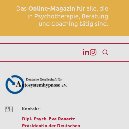
Das
Online-Magazin
für alle, die
in Psychotherapie, Beratung
und Coaching tätig sind.
Kontakt:
Dipl.-Psych. Eva Renartz
Präsidentin der Deutschen