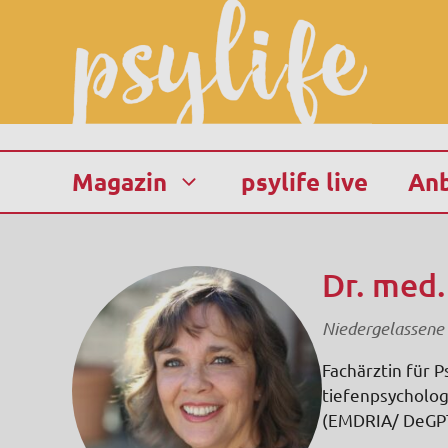
Zum
Inhalt
springen
Magazin
psylife live
Anb
Dr. med.
Niedergelassene 
Fachärztin für 
tiefenpsycholog
(EMDRIA/ DeGPT)