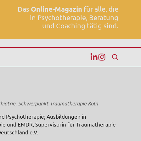
Das
Online-Magazin
für alle, die
in Psychotherapie, Beratung
und Coaching tätig sind.
chiatrie, Schwerpunkt Traumatherapie Köln
und Psychotherapie; Ausbildungen in
pie und EMDR; Supervisorin für Traumatherapie
eutschland e.V.