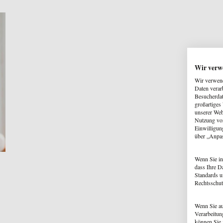
Wir verw
Wir verwend
Daten verar
Besucherdat
großartiges
unserer Web
Nutzung von
Einwilligun
über „Anpa
Wenn Sie in
dass Ihre D
Standards u
Rechtsschut
Wenn Sie au
Verarbeitun
können Sie 