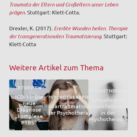
Traumata der Eltern und Großeltern unser Leben
prägen
.
Stuttgart: Klett-Cotta.
Drexler, K. (2017).
Ererbte Wunden heilen. Therapie
der transgenerationalen Traumatisierung.
Stuttgart:
Klett-Cotta
Weitere Artikel zum Thema
INTERVIEW
PSYCHOTHERAPIE
ICD-11: Die
PSYCHOTHERAPIE
Sexualisierte
neue
Sekundärtraumatisierung
Gewaltfantasien
Diagnose
in der Psychotherapie
in der
„komplexe
Psychotherapie
PTBS“