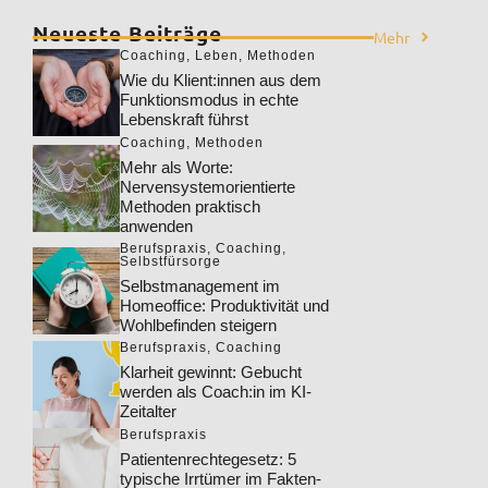
Neueste Beiträge
Mehr
Coaching
,
Leben
,
Methoden
Wie du Klient:innen aus dem
Funktionsmodus in echte
Lebenskraft führst
Coaching
,
Methoden
Mehr als Worte:
Nervensystemorientierte
Methoden praktisch
anwenden
Berufspraxis
,
Coaching
,
Selbstfürsorge
Selbstmanagement im
Homeoffice: Produktivität und
Wohlbefinden steigern
Berufspraxis
,
Coaching
Klarheit gewinnt: Gebucht
werden als Coach:in im KI-
Zeitalter
Berufspraxis
Patientenrechtegesetz: 5
typische Irrtümer im Fakten-