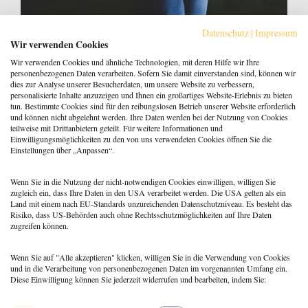
Datenschutz
|
Impressum
Wir verwenden Cookies
Wir verwenden Cookies und ähnliche Technologien, mit deren Hilfe wir Ihre
personenbezogenen Daten verarbeiten. Sofern Sie damit einverstanden sind, können wir
dies zur Analyse unserer Besucherdaten, um unsere Website zu verbessern,
personalisierte Inhalte anzuzeigen und Ihnen ein großartiges Website-Erlebnis zu bieten
tun. Bestimmte Cookies sind für den reibungslosen Betrieb unserer Website erforderlich
und können nicht abgelehnt werden. Ihre Daten werden bei der Nutzung von Cookies
Psychoanalyse: Übertragung &
teilweise mit Drittanbietern geteilt. Für weitere Informationen und
Gegenübertragung
Einwilligungsmöglichkeiten zu den von uns verwendeten Cookies öffnen Sie die
Einstellungen über „Anpassen“.
8. Oktober 2019
Yasemin Soytas
Wenn Sie in die Nutzung der nicht-notwendigen Cookies einwilligen, willigen Sie
zugleich ein, dass Ihre Daten in den USA verarbeitet werden. Die USA gelten als ein
Land mit einem nach EU-Standards unzureichenden Datenschutzniveau. Es besteht das
Risiko, dass US-Behörden auch ohne Rechtsschutzmöglichkeiten auf Ihre Daten
zugreifen können.
Wenn Sie auf "Alle akzeptieren" klicken, willigen Sie in die Verwendung von Cookies
und in die Verarbeitung von personenbezogenen Daten im vorgenannten Umfang ein.
Diese Einwilligung können Sie jederzeit widerrufen und bearbeiten, indem Sie:
Menü