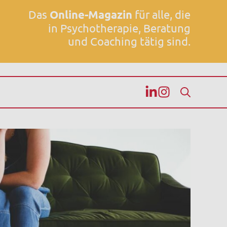
Das
Online-Magazin
für alle, die
in Psychotherapie, Beratung
und Coaching tätig sind.