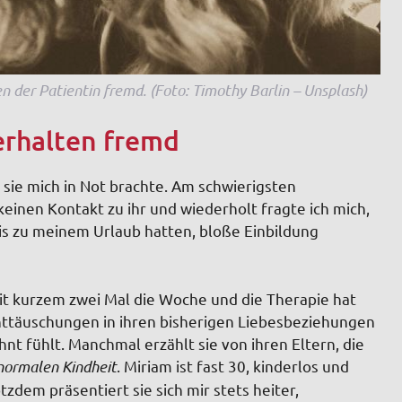
n der Patientin fremd. (Foto: Timothy Barlin – Unsplash)
erhalten fremd
 sie mich in Not brachte. Am schwierigsten
keinen Kontakt zu ihr und wiederholt fragte ich mich,
bis zu meinem Urlaub hatten, bloße Einbildung
it kurzem zwei Mal die Woche und die Therapie hat
 Enttäuschungen in ihren bisherigen Liebesbeziehungen
nt fühlt. Manchmal erzählt sie von ihren Eltern, die
normalen Kindheit
. Miriam ist fast 30, kinderlos und
tzdem präsentiert sie sich mir stets heiter,