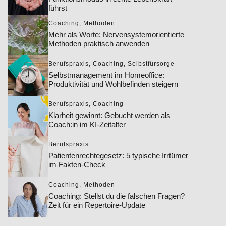
führst
Coaching
,
Methoden
Mehr als Worte: Nervensystemorientierte
Methoden praktisch anwenden
Berufspraxis
,
Coaching
,
Selbstfürsorge
Selbstmanagement im Homeoffice:
Produktivität und Wohlbefinden steigern
Berufspraxis
,
Coaching
Klarheit gewinnt: Gebucht werden als
Coach:in im KI-Zeitalter
Berufspraxis
Patientenrechtegesetz: 5 typische Irrtümer
im Fakten-Check
Coaching
,
Methoden
Coaching: Stellst du die falschen Fragen?
Zeit für ein Repertoire-Update