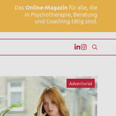
Das
Online-Magazin
für alle, die
in Psychotherapie, Beratung
und Coaching tätig sind.
Advertorial