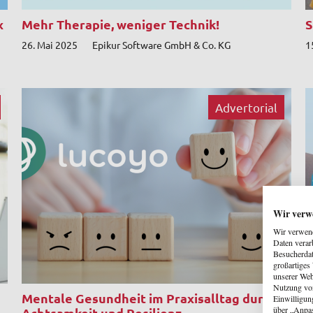
x
Mehr Therapie, weniger Technik!
S
26. Mai 2025
Epikur Software GmbH & Co. KG
1
Advertorial
Wir verw
Wir verwend
Daten verar
Besucherdat
großartiges
unserer Web
Nutzung von
Mentale Gesundheit im Praxisalltag durch
B
Einwilligun
über „Anpa
Achtsamkeit und Resilienz
T