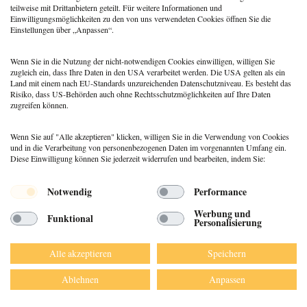
typische Irrtümer im Fakten-
teilweise mit Drittanbietern geteilt. Für weitere Informationen und
Check
Einwilligungsmöglichkeiten zu den von uns verwendeten Cookies öffnen Sie die
Einstellungen über „Anpassen“.
Coaching
,
Methoden
Coaching: Stellst du die
falschen Fragen? Zeit für ein
Wenn Sie in die Nutzung der nicht-notwendigen Cookies einwilligen, willigen Sie
Repertoire-Update
zugleich ein, dass Ihre Daten in den USA verarbeitet werden. Die USA gelten als ein
Land mit einem nach EU-Standards unzureichenden Datenschutzniveau. Es besteht das
Risiko, dass US-Behörden auch ohne Rechtsschutzmöglichkeiten auf Ihre Daten
zugreifen können.
Wenn Sie auf "Alle akzeptieren" klicken, willigen Sie in die Verwendung von Cookies
und in die Verarbeitung von personenbezogenen Daten im vorgenannten Umfang ein.
Diese Einwilligung können Sie jederzeit widerrufen und bearbeiten, indem Sie:
Menü
Notwendig
Performance
© 2026 DEUTSCHER PSYCHOLOGEN
Werbung und
Funktional
VERLAG GMBH
Personalisierung
DATENSCHUTZ
IMPRESSUM
Alle akzeptieren
Speichern
AGB
Ablehnen
Anpassen