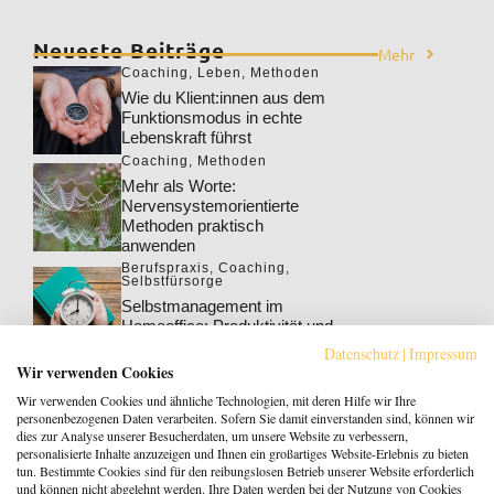
Neueste Beiträge
Mehr
Coaching
,
Leben
,
Methoden
Wie du Klient:innen aus dem
Funktionsmodus in echte
Lebenskraft führst
Coaching
,
Methoden
Mehr als Worte:
Nervensystemorientierte
Methoden praktisch
anwenden
Berufspraxis
,
Coaching
,
Selbstfürsorge
Selbstmanagement im
Homeoffice: Produktivität und
Wohlbefinden steigern
Datenschutz
|
Impressum
Berufspraxis
,
Coaching
Wir verwenden Cookies
Klarheit gewinnt: Gebucht
Wir verwenden Cookies und ähnliche Technologien, mit deren Hilfe wir Ihre
werden als Coach:in im KI-
personenbezogenen Daten verarbeiten. Sofern Sie damit einverstanden sind, können wir
Zeitalter
dies zur Analyse unserer Besucherdaten, um unsere Website zu verbessern,
personalisierte Inhalte anzuzeigen und Ihnen ein großartiges Website-Erlebnis zu bieten
Berufspraxis
tun. Bestimmte Cookies sind für den reibungslosen Betrieb unserer Website erforderlich
Patientenrechtegesetz: 5
und können nicht abgelehnt werden. Ihre Daten werden bei der Nutzung von Cookies